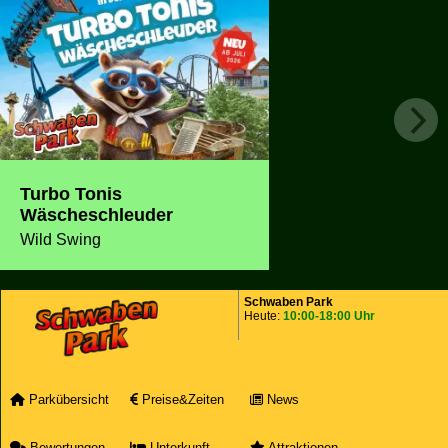
Turbo Tonis
Wäscheschleuder
Wild Swing
Schwaben Park
Heute:
10:00-18:00 Uhr
Parkübersicht
Preise&Zeiten
News
Bewertungen
Unterkunft
Attraktionen