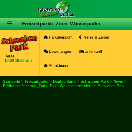
Freizeitparks
Zoos
Wasserparks
Parkübersicht
Preise & Zeiten
Bewertungen
Unterkunft
Heute:
10:00-18:00 Uhr
Attraktionen
Startseite
>
Freizeitparks
>
Deutschland
>
Schwaben Park
>
News
>
Eröffnungsfeier von „Turbo Tonis Wäscheschleuder“ im Schwaben Park