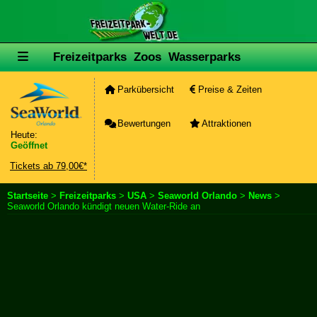
Freizeitparks
Zoos
Wasserparks
Parkübersicht
Preise & Zeiten
Bewertungen
Attraktionen
Heute:
Geöffnet
Tickets ab 79,00€*
Startseite
>
Freizeitparks
>
USA
>
Seaworld Orlando
>
News
>
Seaworld Orlando kündigt neuen Water-Ride an