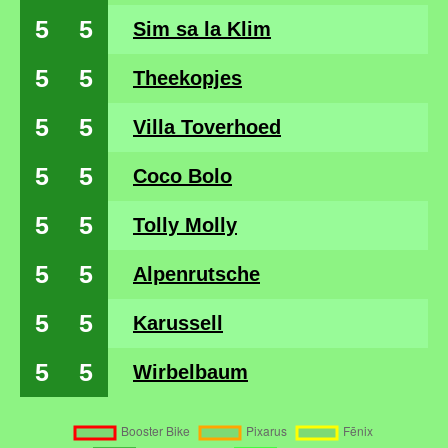
5
5
Sim sa la Klim
5
5
Theekopjes
5
5
Villa Toverhoed
5
5
Coco Bolo
5
5
Tolly Molly
5
5
Alpenrutsche
5
5
Karussell
5
5
Wirbelbaum