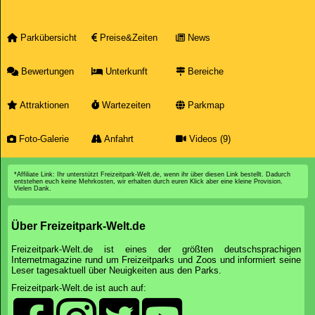
Parkübersicht
Preise&Zeiten
News
Bewertungen
Unterkunft
Bereiche
Attraktionen
Wartezeiten
Parkmap
Foto-Galerie
Anfahrt
Videos (9)
*Affiliate Link: Ihr unterstützt Freizeitpark-Welt.de, wenn ihr über diesen Link bestellt. Dadurch
entstehen euch keine Mehrkosten, wir erhalten durch euren Klick aber eine kleine Provision.
Vielen Dank.
Über Freizeitpark-Welt.de
Freizeitpark-Welt.de ist eines der größten deutschsprachigen
Internetmagazine rund um Freizeitparks und Zoos und informiert seine
Leser tagesaktuell über Neuigkeiten aus den Parks.
Freizeitpark-Welt.de ist auch auf: