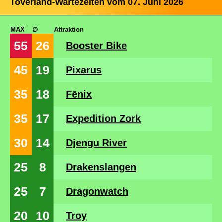
Toverland-Wartezeiten vom 07. Juni 2026
MAX
∅
Attraktion
55
26
Booster Bike
45
19
Pixarus
35
18
Fēnix
35
17
Expedition Zork
30
14
Djengu River
25
8
Drakenslangen
25
7
Dragonwatch
20
10
Troy