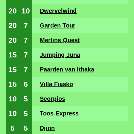
20
10
Dwervelwind
20
7
Garden Tour
20
7
Merlins Quest
15
7
Jumping Juna
15
7
Paarden van Ithaka
15
6
Villa Fiasko
10
5
Scorpios
10
5
Toos-Express
5
5
Djinn