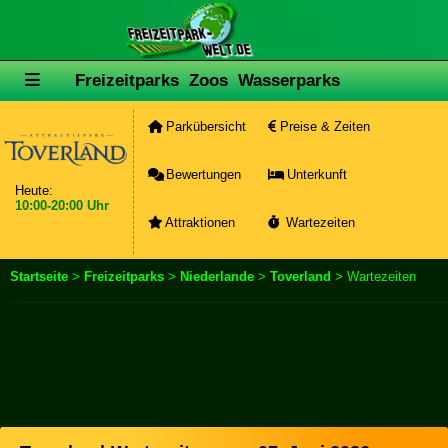
Freizeitparks
Zoos
Wasserparks
Parkübersicht
Preise & Zeiten
Bewertungen
Unterkunft
Heute:
10:00-20:00 Uhr
Attraktionen
Wartezeiten
Startseite
>
Freizeitparks
>
Niederlande
>
Toverland
> Wartezeiten