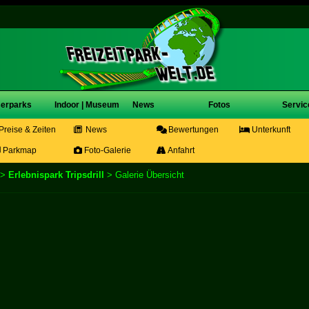
erparks
Indoor | Museum
News
Fotos
Servic
Preise & Zeiten
News
Bewertungen
Unterkunft
Parkmap
Foto-Galerie
Anfahrt
>
Erlebnispark Tripsdrill
> Galerie Übersicht