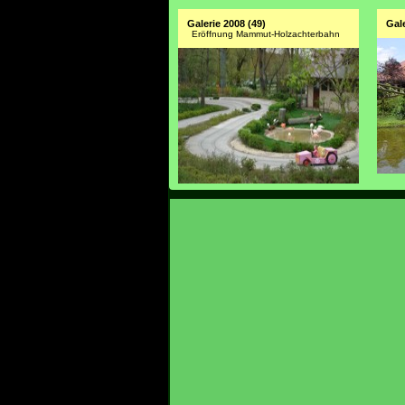
Galerie 2008 (49)
Gale
Eröffnung Mammut-Holzachterbahn