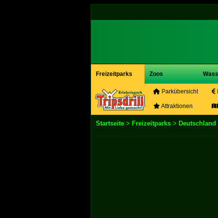
Freizeitparks
Zoos
Wass
Parkübersicht
Attraktionen
Startseite
>
Freizeitparks
>
Deutschland