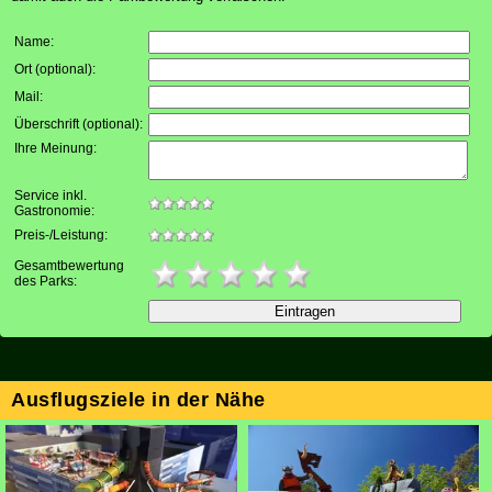
Name:
Ort (optional)
:
Mail
:
Überschrift (optional)
:
Ihre Meinung
:
Service inkl.
Gastronomie:
Preis-/Leistung:
Gesamtbewertung
des Parks:
Ausflugsziele in der Nähe