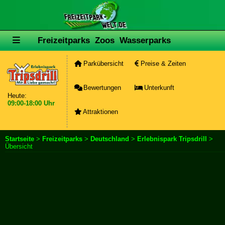
Freizeitparks
Zoos
Wasserparks
Parkübersicht
Preise & Zeiten
Bewertungen
Unterkunft
Heute:
09:00-18:00 Uhr
Attraktionen
Startseite
>
Freizeitparks
>
Deutschland
>
Erlebnispark Tripsdrill
>
Übersicht