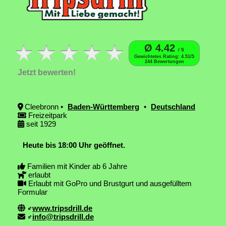
Ø 4.42
/ 5
Gewichtetes Rating: 4.51/5
244 Bewertungen
Jetzt bewerten!
Cleebronn •
Baden-Württemberg
•
Deutschland
Freizeitpark
seit 1929
Heute bis 18:00 Uhr geöffnet.
Familien mit Kinder ab 6 Jahre
erlaubt
Erlaubt mit GoPro und Brustgurt und ausgefülltem
Formular
www.tripsdrill.de
info@tripsdrill.de