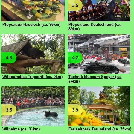
3.5
Plopsaqua Hassloch (ca. 96km)
Plopsaland Deutschland (ca.
89km)
4.3
4.2
Wildparadies Tripsdrill (ca. 0km)
Technik Museum Speyer (ca.
74km)
3.5
3.9
Wilhelma (ca. 31km)
Freizeitpark Traumland (ca. 75km)