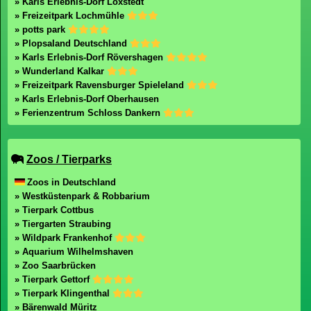
» Karls Erlebnis-Dorf Loxstedt
» Freizeitpark Lochmühle
» potts park
» Plopsaland Deutschland
» Karls Erlebnis-Dorf Rövershagen
» Wunderland Kalkar
» Freizeitpark Ravensburger Spieleland
» Karls Erlebnis-Dorf Oberhausen
» Ferienzentrum Schloss Dankern
Zoos / Tierparks
Zoos in Deutschland
» Westküstenpark & Robbarium
» Tierpark Cottbus
» Tiergarten Straubing
» Wildpark Frankenhof
» Aquarium Wilhelmshaven
» Zoo Saarbrücken
» Tierpark Gettorf
» Tierpark Klingenthal
» Bärenwald Müritz