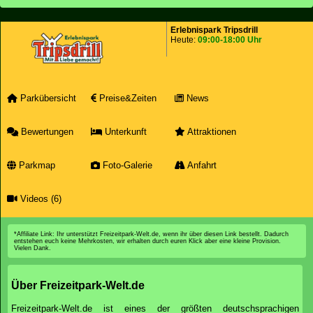
Erlebnispark Tripsdrill
Heute:
09:00-18:00 Uhr
Parkübersicht
Preise&Zeiten
News
Bewertungen
Unterkunft
Attraktionen
Parkmap
Foto-Galerie
Anfahrt
Videos (6)
*Affiliate Link: Ihr unterstützt Freizeitpark-Welt.de, wenn ihr über diesen Link bestellt. Dadurch
entstehen euch keine Mehrkosten, wir erhalten durch euren Klick aber eine kleine Provision.
Vielen Dank.
Über Freizeitpark-Welt.de
Freizeitpark-Welt.de ist eines der größten deutschsprachigen