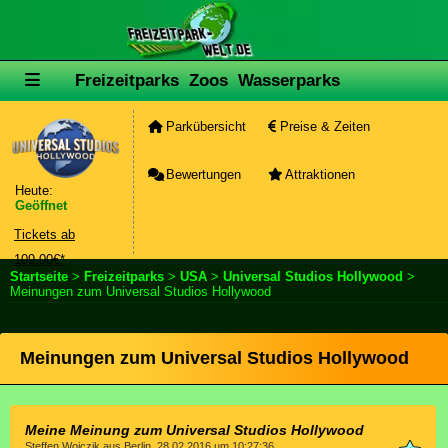
Freizeitparks
Zoos
Wasserparks
Parkübersicht
Preise & Zeiten
Bewertungen
Attraktionen
Heute:
Geöffnet
Tickets ab
109,00€*
Startseite
>
Freizeitparks
>
USA
>
Universal Studios Hollywood
>
Meinungen zum Universal Studios Hollywood
Meinungen zum Universal Studios Hollywood
Meine Meinung zum Universal Studios Hollywood
Steffen Woiczik aus Berlin, 28.02.2016 um 10:27:36