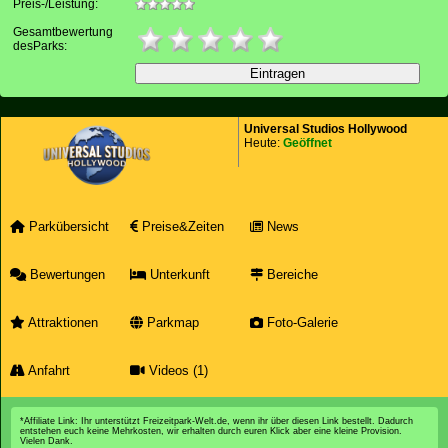
Preis-/Leistung:
Gesamtbewertung
desParks:
Universal Studios Hollywood
Heute:
Geöffnet
Parkübersicht
Preise&Zeiten
News
Bewertungen
Unterkunft
Bereiche
Attraktionen
Parkmap
Foto-Galerie
Anfahrt
Videos (1)
*Affiliate Link: Ihr unterstützt Freizeitpark-Welt.de, wenn ihr über diesen Link bestellt. Dadurch
entstehen euch keine Mehrkosten, wir erhalten durch euren Klick aber eine kleine Provision.
Vielen Dank.