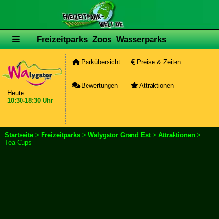
Freizeitparks
Zoos
Wasserparks
Parkübersicht
Preise & Zeiten
Bewertungen
Attraktionen
Heute:
10:30-18:30 Uhr
Startseite
>
Freizeitparks
>
Walygator Grand Est
>
Attraktionen
>
Tea Cups