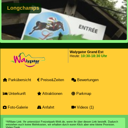
Longchamps
Walygator Grand Est
Heute:
10:30-18:30 Uhr
Parkübersicht
Preise&Zeiten
Bewertungen
Unterkunft
Attraktionen
Parkmap
Foto-Galerie
Anfahrt
Videos (1)
*Affiliate Link: Ihr unterstützt Freizeitpark-Welt.de, wenn ihr über diesen Link bestellt. Dadurch
entstehen euch keine Mehrkosten, wir erhalten durch euren Klick aber eine kleine Provision.
Vielen Dank.