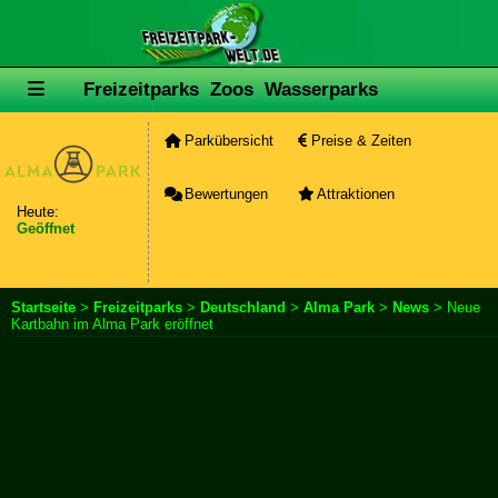
Freizeitparks
Zoos
Wasserparks
Parkübersicht
Preise & Zeiten
Bewertungen
Attraktionen
Heute:
Geöffnet
Startseite
>
Freizeitparks
>
Deutschland
>
Alma Park
>
News
> Neue
Kartbahn im Alma Park eröffnet