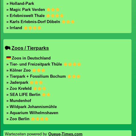
» Holland-Park
» Magic Park Verden
» Erlebniswelt Thale
» Karls Erlebnis-Dorf Döbeln
» Irrland
Zoos / Tierparks
Zoos in Deutschland
» Tier- und Freizeitpark Thüle
» Kölner Zoo
» Tierpark + Fossilium Bochum
» Jaderpark
» Zoo Krefeld
» SEA LIFE Berlin
» Mundenhof
» Wildpark Johannismühle
» Aquarium Wilhelmshaven
» Zoo Berlin
Wartezeiten powered by
Queue-Times.com