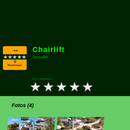
Chairlift
--
Sessellift
0
Bewertungen
Jetzt bewerten!
Fotos (4)
2023
2023