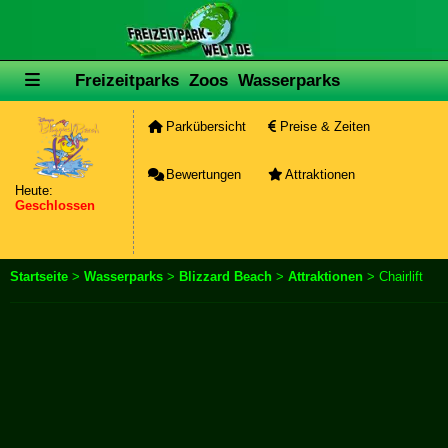
Freizeitparks
Zoos
Wasserparks
Parkübersicht
Preise & Zeiten
Bewertungen
Attraktionen
Heute:
Geschlossen
Startseite
>
Wasserparks
>
Blizzard Beach
>
Attraktionen
> Chairlift