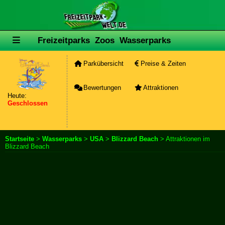
Freizeitparks
Zoos
Wasserparks
Parkübersicht
Preise & Zeiten
Bewertungen
Attraktionen
Heute:
Geschlossen
Startseite
>
Wasserparks
>
USA
>
Blizzard Beach
> Attraktionen im
Blizzard Beach