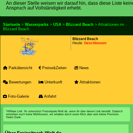
An dieser Stelle weisen wir darauf hin, dass diese Liste kei
Anspruch auf Vollständigkeit erhebt.
Startseite
>
Wasserparks
>
USA
>
Blizzard Beach
> Attraktionen im
Blizzard Beach
Blizzard Beach
Heute:
Geschlossen
Parkübersicht
Preise&Zeiten
News
Bewertungen
Unterkunft
Attraktionen
Foto-Galerie
Anfahrt
*Affiliate Link: Ihr unterstützt Freizeitpark-Welt.de, wenn ihr über diesen Link bestellt. Dadurch
entstehen euch keine Mehrkosten, wir erhalten durch euren Klick aber eine kleine Provision.
Vielen Dank.