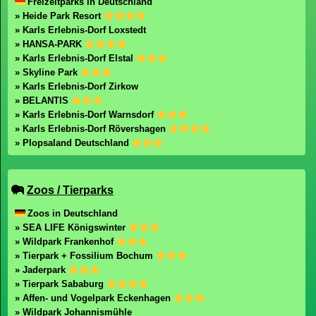
Freizeitparks in Deutschland
» Heide Park Resort
» Karls Erlebnis-Dorf Loxstedt
» HANSA-PARK
» Karls Erlebnis-Dorf Elstal
» Skyline Park
» Karls Erlebnis-Dorf Zirkow
» BELANTIS
» Karls Erlebnis-Dorf Warnsdorf
» Karls Erlebnis-Dorf Rövershagen
» Plopsaland Deutschland
Zoos / Tierparks
Zoos in Deutschland
» SEA LIFE Königswinter
» Wildpark Frankenhof
» Tierpark + Fossilium Bochum
» Jaderpark
» Tierpark Sababurg
» Affen- und Vogelpark Eckenhagen
» Wildpark Johannismühle