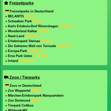
Freizeitparks
Freizeitparks in Deutschland
» BELANTIS
» Schwaben Park
» Karls Erlebnis-Dorf Rövershagen
» Wunderland Kalkar
» Rasti-Land
» Erlebnispark Steinau
» Die Geheime Welt von Turisede
» Europa-Park
» Erse Park Uetze
» Irrland
Zoos / Tierparks
Zoos in Deutschland
» Zoo Wuppertal
» Märchen-Erlebnispark Marquartstein
» Zoo Dortmund
» Tierpark Cottbus
» Wildpark-MV