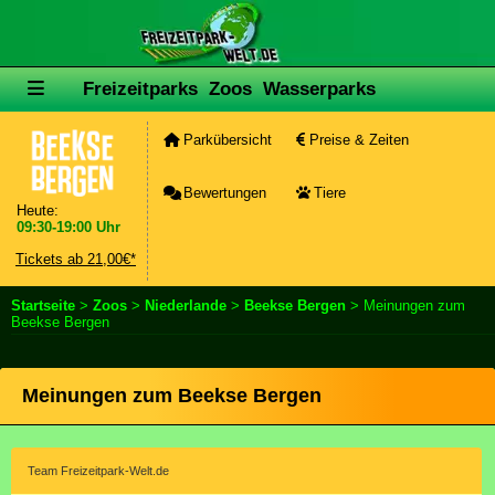
Freizeitparks
Zoos
Wasserparks
Parkübersicht
Preise & Zeiten
Bewertungen
Tiere
Heute:
09:30-19:00 Uhr
Tickets ab 21,00€*
Startseite
>
Zoos
>
Niederlande
>
Beekse Bergen
> Meinungen zum
Beekse Bergen
Meinungen zum Beekse Bergen
Team Freizeitpark-Welt.de