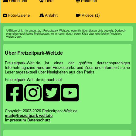
Unterkunft
Tiere
Parkmap
Foto-Galerie
Anfahrt
Videos (1)
*Affiliate Link: Ihr unterstützt Freizeitpark-Welt.de, wenn ihr über diesen Link bestellt. Dadurch
entstehen euch keine Mehrkosten, wir erhalten durch euren Klick aber eine kleine Provision.
Vielen Dank.
Über Freizeitpark-Welt.de
Freizeitpark-Welt.de ist eines der größten deutschsprachigen
Internetmagazine rund um Freizeitparks und Zoos und informiert seine
Leser tagesaktuell über Neuigkeiten aus den Parks.
Freizeitpark-Welt.de ist auch auf:
Copyright 2003-2026 Freizeitpark-Welt.de
mail@freizeitpark-welt.de
Impressum
Datenschutz