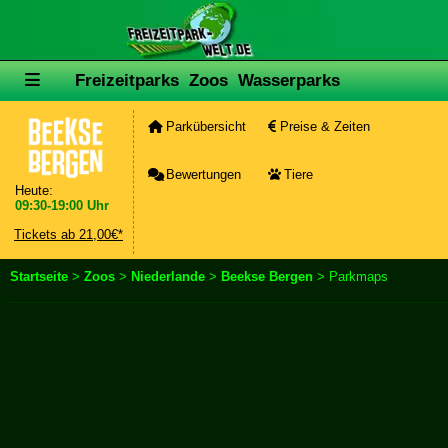
Freizeitparks
Zoos
Wasserparks
Parkübersicht
Preise & Zeiten
Bewertungen
Tiere
Heute:
09:30-19:00 Uhr
Tickets ab 21,00€*
Startseite
>
Zoos
>
Niederlande
>
Beekse Bergen
> Parkmaps