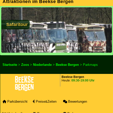
Attraktionen im Beekse Bergen
Safaritour
Startseite
>
Zoos
>
Niederlande
>
Beekse Bergen
> Parkmaps
Beekse Bergen
Heute:
09:30-19:00 Uhr
Parkübersicht
Preise&Zeiten
Bewertungen