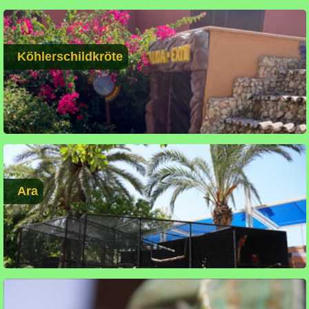
Köhlerschildkröte
Ara