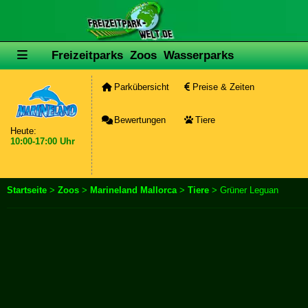
Freizeitparks
Zoos
Wasserparks
Parkübersicht
Preise & Zeiten
Bewertungen
Tiere
Heute:
10:00-17:00 Uhr
Startseite
>
Zoos
>
Marineland Mallorca
>
Tiere
> Grüner Leguan