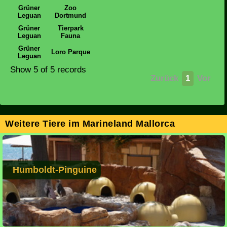
Grüner
Zoo
Leguan
Dortmund
Grüner
Tierpark
Leguan
Fauna
Grüner
Loro Parque
Leguan
Show 5 of 5 records
Zurück
1
Vor
Weitere Tiere im Marineland Mallorca
Humboldt-Pinguine