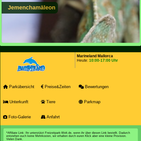
Jemenchamäleon
Marineland Mallorca
Heute:
10:00-17:00 Uhr
Parkübersicht
Preise&Zeiten
Bewertungen
Unterkunft
Tiere
Parkmap
Foto-Galerie
Anfahrt
*Affiliate Link: Ihr unterstützt Freizeitpark-Welt.de, wenn ihr über diesen Link bestellt. Dadurch
entstehen euch keine Mehrkosten, wir erhalten durch euren Klick aber eine kleine Provision.
Vielen Dank.