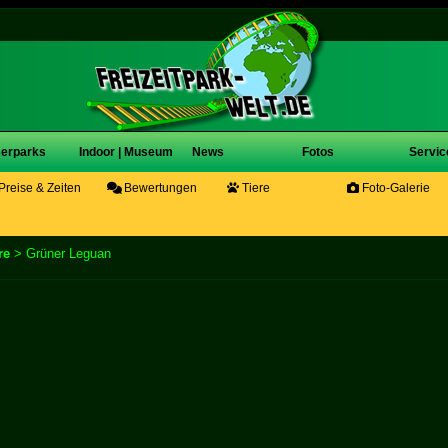
erparks
Indoor | Museum
News
Fotos
Servic
Preise & Zeiten
Bewertungen
Tiere
Foto-Galerie
re
> Grüner Leguan