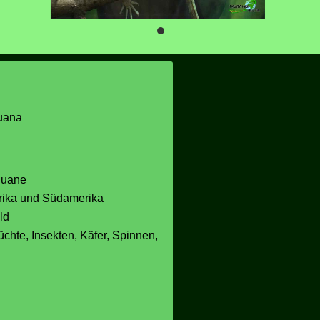
uana
guane
rika und Südamerika
ld
rüchte, Insekten, Käfer, Spinnen,