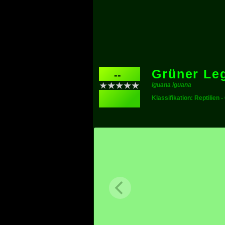
Grüner Le
--
Iguana iguana
Klassifikation: Reptilien