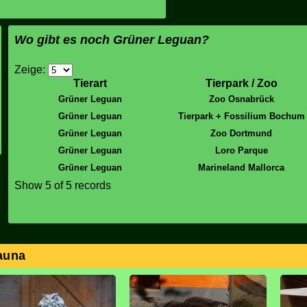
Wo gibt es noch Grüner Leguan?
Zeige:
Tierart
Tierpark / Zoo
Grüner Leguan
Zoo Osnabrück
Grüner Leguan
Tierpark + Fossilium Bochum
Grüner Leguan
Zoo Dortmund
Grüner Leguan
Loro Parque
Grüner Leguan
Marineland Mallorca
Show 5 of 5 records
Fauna