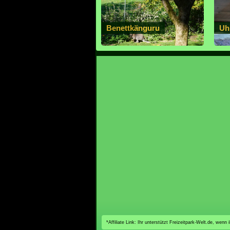
Benettkänguru
Uh
*Affiliate Link: Ihr unterstützt Freizeitpark-Welt.de, wen