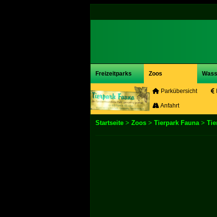
Freizeitparks
Zoos
Wass
Parkübersicht
Anfahrt
Startseite
>
Zoos
>
Tierpark Fauna
>
Tie