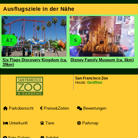
Ausflugsziele in der Nähe
4.7
5
Six Flags Discovery Kingdom (ca.
Disney Family Museum (ca. 6km)
39km)
San Francisco Zoo
Heute:
Geöffnet
Parkübersicht
Preise&Zeiten
Bewertungen
Unterkunft
Tiere
Parkmap
Foto-Galerie
Anfahrt