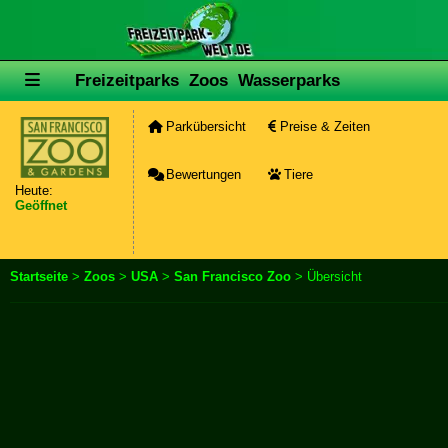
Freizeitparks
Zoos
Wasserparks
Parkübersicht
Preise & Zeiten
Bewertungen
Tiere
Heute:
Geöffnet
Startseite
>
Zoos
>
USA
>
San Francisco Zoo
> Übersicht