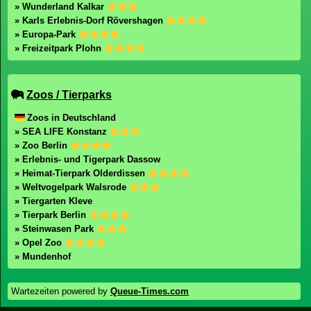
» Wunderland Kalkar
» Karls Erlebnis-Dorf Rövershagen
» Europa-Park
» Freizeitpark Plohn
Zoos / Tierparks
Zoos in Deutschland
» SEA LIFE Konstanz
» Zoo Berlin
» Erlebnis- und Tigerpark Dassow
» Heimat-Tierpark Olderdissen
» Weltvogelpark Walsrode
» Tiergarten Kleve
» Tierpark Berlin
» Steinwasen Park
» Opel Zoo
» Mundenhof
Wartezeiten powered by
Queue-Times.com