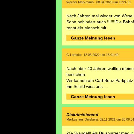
Werner Markmann , 08.04.2023 um 11:24:31
Nach Jahren mal wieder von Wesel 
Sohn behindert auch !!!!!!!Die Bah
rennt ein Mensch mit ...
Ganze Meinung lesen
G.Lemcke, 12.06.2022 um 18:01:49
Nach über 40 Jahren wollten meine 
besuchen.
Wir kamen am Carl-Benz-Parkplatz 
Ein Schild wies uns...
Ganze Meinung lesen
Diskriminierend
Markus aus Duisburg, 02.11.2021 um 20:09:0
2G-Skandal!! Als Duisburger mag ic