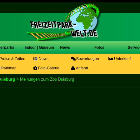
erparks
Indoor | Museum
News
Fotos
Servic
Preise & Zeiten
News
Bewertungen
Unterkunft
Parkmap
Foto-Galerie
Anfahrt
uisburg
> Meinungen zum Zoo Duisburg