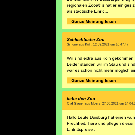
regionalen Zooâ€˜s hat er einiges
als städtische Einric...
Ganze Meinung lesen
Schlechtester Zoo
Simone aus Köln, 12.09.2021 um 16:47:47
Wir sind extra aus Köln gekommen 
Leider standen wir im Stau und si
war es schon nicht mehr möglich ein 
Ganze Meinung lesen
liebe den Zoo
Olaf Glauer aus Moers, 27.08.2021 um 14:04:
Hallo Leute Duisburg hat einen wund
Frechheit. Tiere und pflegen dieser k
Eintrittspreise .