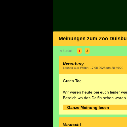
Meinungen zum Zoo Duisbu
« Zurück
1
2
Bewertung
Lassak aus Willich, 17.08.2023 um 20:49:29
Guten Tag
Wir waren heute bei euch leider war
Bereich wo das Delfin schon waren 
Ganze Meinung lesen
Verarscht