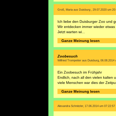
Groß, Maria aus Duisburg , 29.07.2020 um 20
Ich liebe den Duisburger Zoo und g
Wir entdecken immer wieder etwas N
Jetzt warten wi...
Ganze Meinung lesen
Zoobesuch
Wilfried Trompetter aus Duisburg, 06.08.2014
Ein Zoobesuch im Frühjahr
Endlich, nach all den vielen kalte
viele Menschen war dies der Zeitpu
Ganze Meinung lesen
Alexandra Schnitzler, 17.06.2014 um 07:22:57