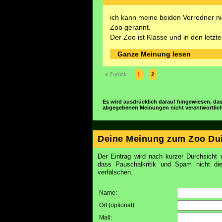
ich kann meine beiden Vorredner ni
Zoo gerannt.
Der Zoo ist Klasse und in den letzt
Ganze Meinung lesen
« Zurück
1
2
Es wird ausdrücklich darauf hingewiesen, das
abgegebenen Meinungen nicht verantwortlich 
Deine Meinung zum Zoo Du
Der Eintrag wird nach kurzer Durchsicht v
dass Pauschalkritik und Spam nicht d
verfälschen.
Name:
Ort (optional):
Mail: