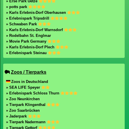
» Erse Park Uetze
» potts park
» Karls Erlebnis-Dorf Oberhausen
» Erlebnispark Tripsdrill
» Schwaben Park
» Karls Erlebnis-Dorf Warnsdorf
» Rodelbahn St. Englmar
» Movie Park Germany
» Karls Erlebnis-Dorf Plech
» Erlebnispark Steinau
Zoos / Tierparks
Zoos in Deutschland
» SEA LIFE Speyer
» Erlebnispark Schloss Thurn
» Zoo Neunkirchen
» Tierpark Klingenthal
» Zoo Saarbrücken
» Jaderpark
» Tierpark Nadermann
» Tierpark Gettorf