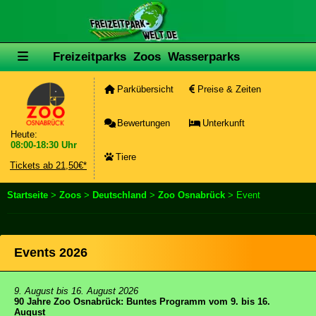
Freizeitparks
Zoos
Wasserparks
Parkübersicht
Preise & Zeiten
Bewertungen
Unterkunft
Heute:
08:00-18:30 Uhr
Tiere
Tickets ab 21,50€*
Startseite
>
Zoos
>
Deutschland
>
Zoo Osnabrück
> Event
Events 2026
9. August bis 16. August 2026
90 Jahre Zoo Osnabrück: Buntes Programm vom 9. bis 16.
August