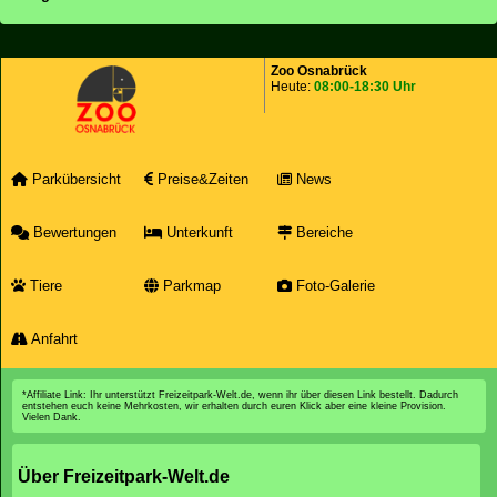
Zoo Osnabrück
Heute:
08:00-18:30 Uhr
Parkübersicht
Preise&Zeiten
News
Bewertungen
Unterkunft
Bereiche
Tiere
Parkmap
Foto-Galerie
Anfahrt
*Affiliate Link: Ihr unterstützt Freizeitpark-Welt.de, wenn ihr über diesen Link bestellt. Dadurch
entstehen euch keine Mehrkosten, wir erhalten durch euren Klick aber eine kleine Provision.
Vielen Dank.
Über Freizeitpark-Welt.de