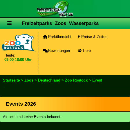
Freizeitparks
Zoos
Wasserparks
Parkübersicht
Preise & Zeiten
Bewertungen
Tiere
Heute:
09:00-18:00 Uhr
Startseite
>
Zoos
>
Deutschland
>
Zoo Rostock
> Event
Events 2026
Aktuell sind keine Events bekannt.