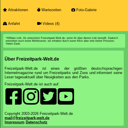
Attraktionen
Wartezeiten
Foto-Galerie
Anfahrt
Videos (4)
*Affiliate Link: Ihr unterstützt Freizeitpark-Welt.de, wenn ihr über diesen Link bestellt. Dadurch
entstehen euch keine Mehrkosten, wir erhalten durch euren Klick aber eine kleine Provision.
Vielen Dank.
Über Freizeitpark-Welt.de
Freizeitpark-Welt.de ist eines der größten deutschsprachigen
Internetmagazine rund um Freizeitparks und Zoos und informiert seine
Leser tagesaktuell über Neuigkeiten aus den Parks.
Freizeitpark-Welt.de ist auch auf:
Copyright 2003-2026 Freizeitpark-Welt.de
mail@freizeitpark-welt.de
Impressum
Datenschutz