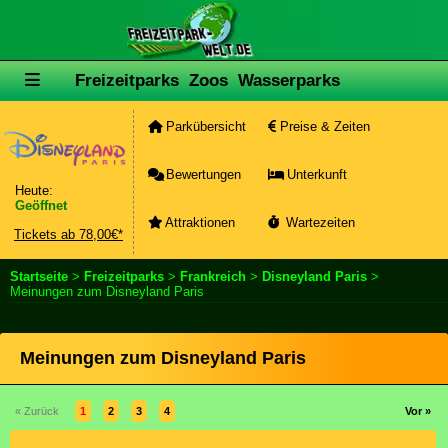
Freizeitparks
Zoos
Wasserparks
Parkübersicht
Preise & Zeiten
Bewertungen
Unterkunft
Heute:
Geöffnet
Attraktionen
Wartezeiten
Tickets ab 78,00€*
Startseite
>
Freizeitparks
>
Frankreich
>
Disneyland Paris
>
Meinungen zum Disneyland Paris
Meinungen zum Disneyland Paris
« Zurück
1
2
3
4
Vor »