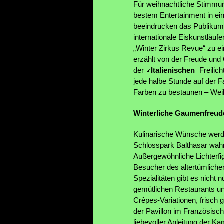
Für weihnachtliche Stimmung
bestem Entertainment in ei
beeindrucken das Publikum
internationale Eiskunstläuf
„Winter Zirkus Revue“ zu ei
erzählt von der Freude und
der
Italienischen
Freilic
jede halbe Stunde auf der 
Farben zu bestaunen – Weih
Winterliche Gaumenfreud
Kulinarische Wünsche werd
Schlosspark Balthasar wahr
Außergewöhnliche Lichterfi
Besucher des altertümliche
Spezialitäten gibt es nicht
gemütlichen Restaurants u
Crêpes-Variationen, frisch 
der Pavillon im Französisc
liebevoller Anleitung der 