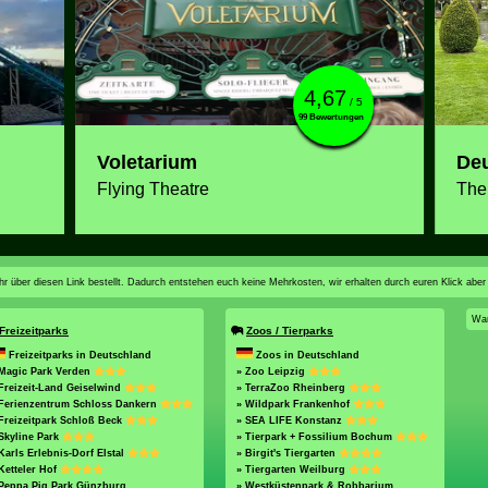
4,67
/ 5
99 Bewertungen
Voletarium
De
Flying Theatre
The
n ihr über diesen Link bestellt. Dadurch entstehen euch keine Mehrkosten, wir erhalten durch euren Klick aber
War
Freizeitparks
Zoos / Tierparks
Freizeitparks in Deutschland
Zoos in Deutschland
 Magic Park Verden
» Zoo Leipzig
Freizeit-Land Geiselwind
» TerraZoo Rheinberg
 Ferienzentrum Schloss Dankern
» Wildpark Frankenhof
Freizeitpark Schloß Beck
» SEA LIFE Konstanz
Skyline Park
» Tierpark + Fossilium Bochum
Karls Erlebnis-Dorf Elstal
» Birgit's Tiergarten
Ketteler Hof
» Tiergarten Weilburg
 Peppa Pig Park Günzburg
» Westküstenpark & Robbarium