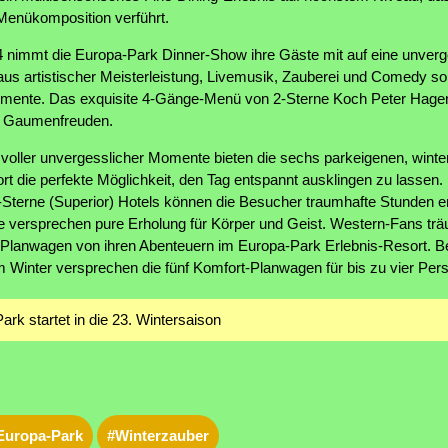
 Menükomposition verführt.
nimmt die Europa-Park Dinner-Show ihre Gäste mit auf eine unverge
aus artistischer Meisterleistung, Livemusik, Zauberei und Comedy so
omente. Das exquisite 4-Gänge-Menü von 2-Sterne Koch Peter Hage
en Gaumenfreuden.
oller unvergesslicher Momente bieten die sechs parkeigenen, winterl
 die perfekte Möglichkeit, den Tag entspannt ausklingen zu lassen. I
4-Sterne (Superior) Hotels können die Besucher traumhafte Stunden e
e versprechen pure Erholung für Körper und Geist. Western-Fans tr
 Planwagen von ihren Abenteuern im Europa-Park Erlebnis-Resort. 
 Winter versprechen die fünf Komfort-Planwagen für bis zu vier Per
ark startet in die 23. Wintersaison
Europa-Park
#Winterzauber