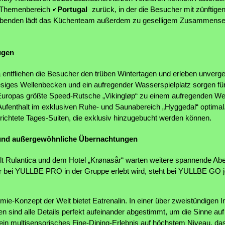
 Themenbereich
Portugal
zurück, in der die Besucher mit zünftige
Abenden lädt das Küchenteam außerdem zu geselligem Zusammensei
ügen
a entfliehen die Besucher den trüben Wintertagen und erleben unver
iesiges Wellenbecken und ein aufregender Wasserspielplatz sorgen f
 Europas größte Speed-Rutsche „Vikingløp“ zu einem aufregenden Wet
Aufenthalt im exklusiven Ruhe- und Saunabereich „Hyggedal“ optimal.
erichtete Tages-Suiten, die exklusiv hinzugebucht werden können.
e und außergewöhnliche Übernachtungen
t Rulantica und dem Hotel „Krønasår“ warten weitere spannende Abe
bei YULLBE PRO in der Gruppe erlebt wird, steht bei YULLBE GO j
e-Konzept der Welt bietet Eatrenalin. In einer über zweistündigen I
sind alle Details perfekt aufeinander abgestimmt, um die Sinne auf 
ein multisensorisches Fine-Dining-Erlebnis auf höchstem Niveau, das