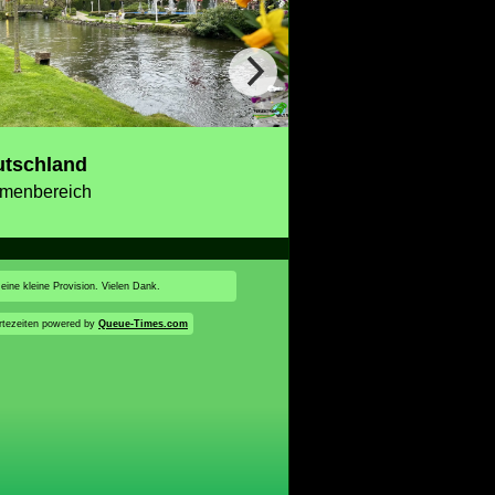
utschland
menbereich
 eine kleine Provision. Vielen Dank.
tezeiten powered by
Queue-Times.com