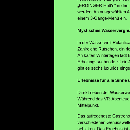
„ERDINGER Hütt‘n“ in den
werden. An ausgewählten 
einem 3-Gänge-Menü ein.
Mystisches Wasservergn
In der Wasserwelt Rulantic
Zahlreiche Rutschen, ein r
An kalten Wintertagen lädt
Erholungssuchende ist ein 
gibt es sechs luxuriös eing
Erlebnisse für alle Sinn
Direkt neben der Wasserwel
Während das VR-Abenteuer 
Mittelpunkt.
Das aufregendste Gastronomi
verschiedenen Genusswelten 
schicken. Das Ergebnis ist 