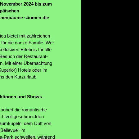
0. November 2024 bis zum
opäischen
annenbäume säumen die
ca bietet mit zahlreichen
 für die ganze Familie. Wer
klusiven Erlebnis für alle
 Besuch der Restaurant-
en. Mit einer Übernachtung
uperior) Hotels oder im
ns den Kurzurlaub
raktionen und Shows
aubert die romantische
achtvoll geschmückten
baumkugeln, dem Duft von
Bellevue“ im
opa-Park schweifen, während