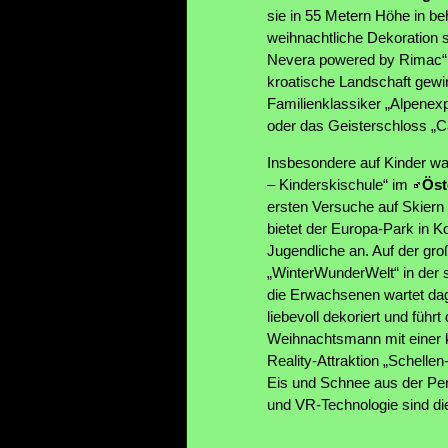
sie in 55 Metern Höhe in b
weihnachtliche Dekoration s
Nevera powered by Rimac“ z
kroatische Landschaft gewir
Familienklassiker „Alpenexp
oder das Geisterschloss „Ca
Insbesondere auf Kinder wa
– Kinderskischule“ im
Öst
ersten Versuche auf Skiern
bietet der Europa-Park in K
Jugendliche an. Auf der gro
„WinterWunderWelt“ in der 
die Erwachsenen wartet dag
liebevoll dekoriert und führ
Weihnachtsmann mit einer k
Reality-Attraktion „Schell
Eis und Schnee aus der Per
und VR-Technologie sind di