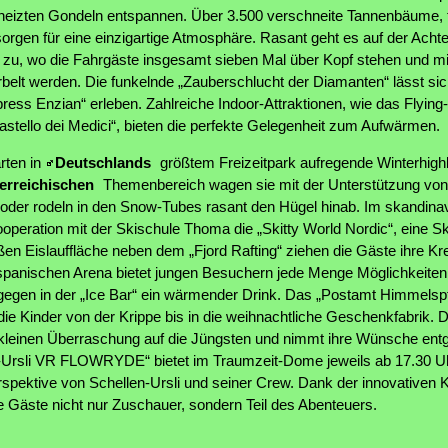
eheizten Gondeln entspannen. Über 3.500 verschneite Tannenbäume, 
orgen für eine einzigartige Atmosphäre. Rasant geht es auf der Acht
u, wo die Fahrgäste insgesamt sieben Mal über Kopf stehen und mit
belt werden. Die funkelnde „Zauberschlucht der Diamanten“ lässt sic
ress Enzian“ erleben. Zahlreiche Indoor-Attraktionen, wie das Flyin
stello dei Medici“, bieten die perfekte Gelegenheit zum Aufwärmen.
rten in
Deutschlands
größtem Freizeitpark aufregende Winterhighl
erreichischen
Themenbereich wagen sie mit der Unterstützung von 
 oder rodeln in den Snow-Tubes rasant den Hügel hinab. Im skandi
ooperation mit der Skischule Thoma die „Skitty World Nordic“, eine Sk
ßen Eislauffläche neben dem „Fjord Rafting“ ziehen die Gäste ihre Kre
spanischen Arena bietet jungen Besuchern jede Menge Möglichkeiten
egen in der „Ice Bar“ ein wärmender Drink. Das „Postamt Himmelspf
t die Kinder von der Krippe bis in die weihnachtliche Geschenkfabrik. 
leinen Überraschung auf die Jüngsten und nimmt ihre Wünsche entge
en-Ursli VR FLOWRYDE“ bietet im Traumzeit-Dome jeweils ab 17.30 Uh
spektive von Schellen-Ursli und seiner Crew. Dank der innovativen
e Gäste nicht nur Zuschauer, sondern Teil des Abenteuers.