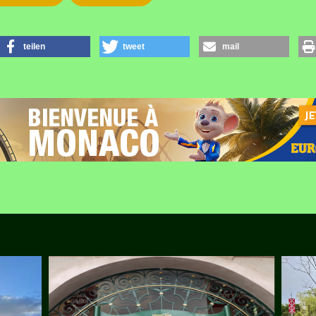
teilen
tweet
mail