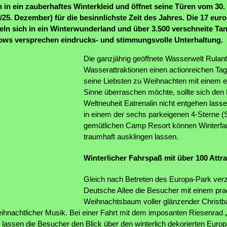
h in ein zauberhaftes Winterkleid und öffnet seine Türen vom 3
./25. Dezember) für die besinnlichste Zeit des Jahres. Die 17 eur
ln sich in ein Winterwunderland und über 3.500 verschneite T
ows versprechen eindrucks- und stimmungsvolle Unterhaltung.
Die ganzjährig geöffnete Wasserwelt Rulanti
Wasserattraktionen einen actionreichen Tag
seine Liebsten zu Weihnachten mit einem ex
Sinne überraschen möchte, sollte sich den
Weltneuheit Eatrenalin nicht entgehen lass
in einem der sechs parkeigenen 4-Sterne (S
gemütlichen Camp Resort können Winterfa
traumhaft ausklingen lassen.
Winterlicher Fahrspaß mit über 100 Att
Gleich nach Betreten des Europa-Park verz
Deutsche Allee die Besucher mit einem pr
Weihnachtsbaum voller glänzender Christ
hnachtlicher Musik. Bei einer Fahrt mit dem imposanten Riesenrad „
lassen die Besucher den Blick über den winterlich dekorierten Eur