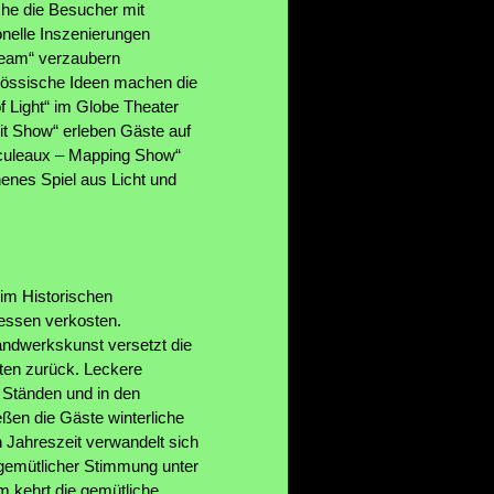
che die Besucher mit
nelle Inszenierungen
ream“ verzaubern
enössische Ideen machen die
f Light“ im Globe Theater
it Show“ erleben Gäste auf
raculeaux – Mapping Show“
enes Spiel aus Licht und
im Historischen
tessen verkosten.
andwerkskunst versetzt die
iten zurück. Leckere
 Ständen und in den
en die Gäste winterliche
n Jahreszeit verwandelt sich
 gemütlicher Stimmung unter
m kehrt die gemütliche