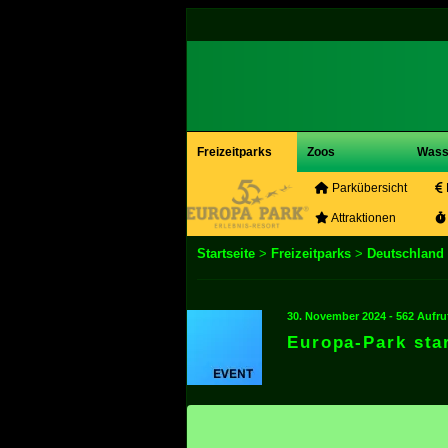
Freizeitparks
Zoos
Wass
Parkübersicht
Attraktionen
Startseite
>
Freizeitparks
>
Deutschland
30. November 2024 - 562 Aufru
Europa-Park star