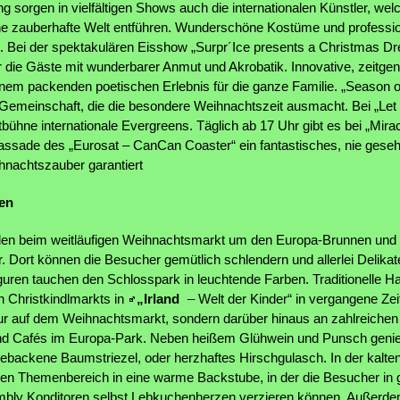
 sorgen in vielfältigen Shows auch die internationalen Künstler, wel
ne zauberhafte Welt entführen. Wunderschöne Kostüme und professio
. Bei der spektakulären Eisshow „Surpr´Ice presents a Christmas D
er die Gäste mit wunderbarer Anmut und Akrobatik. Innovative, zeitg
nem packenden poetischen Erlebnis für die ganze Familie. „Season o
 Gemeinschaft, die die besondere Weihnachtszeit ausmacht. Bei „Let 
htbühne internationale Evergreens. Täglich ab 17 Uhr gibt es bei „Mi
Fassade des „Eurosat – CanCan Coaster“ ein fantastisches, nie geseh
nachtszauber garantiert
en
en beim weitläufigen Weihnachtsmarkt um den Europa-Brunnen und 
. Dort können die Besucher gemütlich schlendern und allerlei Delika
guren tauchen den Schlosspark in leuchtende Farben. Traditionelle H
n Christkindlmarkts in
„Irland
– Welt der Kinder“ in vergangene Ze
 nur auf dem Weihnachtsmarkt, sondern darüber hinaus an zahlreichen
nd Cafés im Europa-Park. Neben heißem Glühwein und Punsch genieß
gebackene Baumstriezel, oder herzhaftes Hirschgulasch. In der kalte
hen Themenbereich in eine warme Backstube, in der die Besucher in
Kambly Konditoren selbst Lebkuchenherzen verzieren können. Außerde