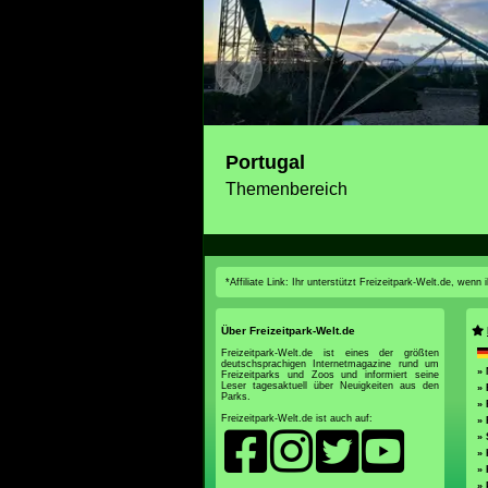
Portugal
Themenbereich
*Affiliate Link: Ihr unterstützt Freizeitpark-Welt.de, wen
Über Freizeitpark-Welt.de
Freizeitpark-Welt.de ist eines der größten
deutschsprachigen Internetmagazine rund um
»
Freizeitparks und Zoos und informiert seine
Leser tagesaktuell über Neuigkeiten aus den
» 
Parks.
»
Freizeitpark-Welt.de ist auch auf:
» 
» 
» 
» 
»