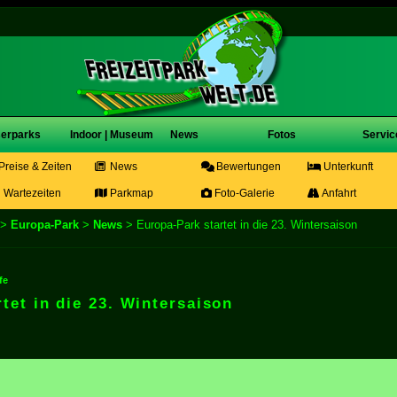
erparks
Indoor | Museum
News
Fotos
Servic
Preise & Zeiten
News
Bewertungen
Unterkunft
Wartezeiten
Parkmap
Foto-Galerie
Anfahrt
>
Europa-Park
>
News
> Europa-Park startet in die 23. Wintersaison
fe
tet in die 23. Wintersaison