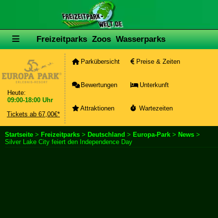
Freizeitparks
Zoos
Wasserparks
Parkübersicht
Preise & Zeiten
Bewertungen
Unterkunft
Heute:
09:00-18:00 Uhr
Attraktionen
Wartezeiten
Tickets ab 67,00€*
Startseite
>
Freizeitparks
>
Deutschland
>
Europa-Park
>
News
>
Silver Lake City feiert den Independence Day