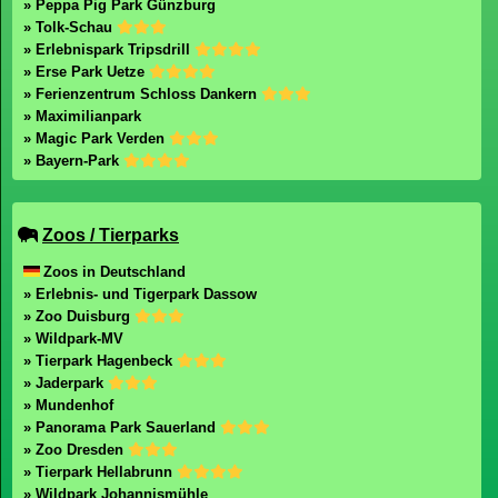
» Peppa Pig Park Günzburg
» Tolk-Schau
» Erlebnispark Tripsdrill
» Erse Park Uetze
» Ferienzentrum Schloss Dankern
» Maximilianpark
» Magic Park Verden
» Bayern-Park
Zoos / Tierparks
Zoos in Deutschland
» Erlebnis- und Tigerpark Dassow
» Zoo Duisburg
» Wildpark-MV
» Tierpark Hagenbeck
» Jaderpark
» Mundenhof
» Panorama Park Sauerland
» Zoo Dresden
» Tierpark Hellabrunn
» Wildpark Johannismühle