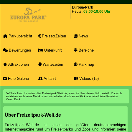
Europa-Park
Heute:
09:00-18:00 Uhr
Parkübersicht
Preise&Zeiten
News
Bewertungen
Unterkunft
Bereiche
Attraktionen
Wartezeiten
Parkmap
Foto-Galerie
Anfahrt
Videos (15)
*Affiliate Link: Ihr unterstützt Freizeitpark-Welt.de, wenn ihr über diesen Link bestellt. Dadurch
entstehen euch keine Mehrkosten, wir erhalten durch euren Klick aber eine kleine Provision.
Vielen Dank.
Über Freizeitpark-Welt.de
Freizeitpark-Welt.de ist eines der größten deutschsprachigen
Internetmagazine rund um Freizeitparks und Zoos und informiert seine