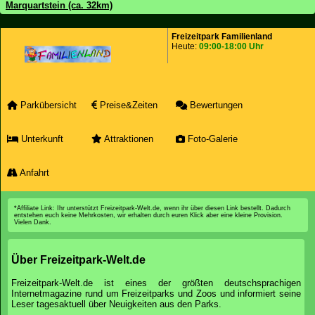
Marquartstein (ca. 32km)
Freizeitpark Familienland
Heute:
09:00-18:00 Uhr
Parkübersicht
Preise&Zeiten
Bewertungen
Unterkunft
Attraktionen
Foto-Galerie
Anfahrt
*Affiliate Link: Ihr unterstützt Freizeitpark-Welt.de, wenn ihr über diesen Link bestellt. Dadurch
entstehen euch keine Mehrkosten, wir erhalten durch euren Klick aber eine kleine Provision.
Vielen Dank.
Über Freizeitpark-Welt.de
Freizeitpark-Welt.de ist eines der größten deutschsprachigen
Internetmagazine rund um Freizeitparks und Zoos und informiert seine
Leser tagesaktuell über Neuigkeiten aus den Parks.