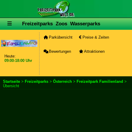
Freizeitparks
Zoos
Wasserparks
Parkübersicht
Preise & Zeiten
Bewertungen
Attraktionen
Heute:
09:00-18:00 Uhr
Startseite
>
Freizeitparks
>
Österreich
>
Freizeitpark Familienland
>
Übersicht