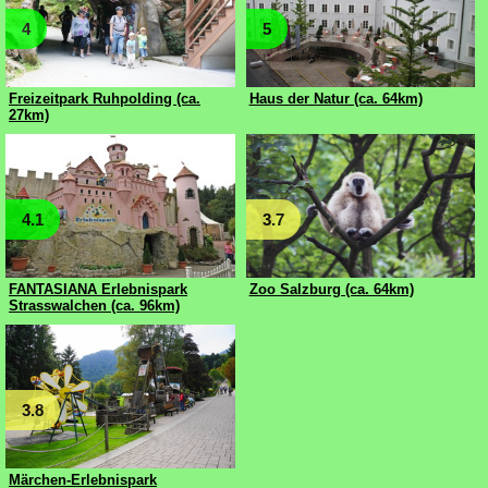
4
5
Freizeitpark Ruhpolding (ca.
Haus der Natur (ca. 64km)
27km)
4.1
3.7
FANTASIANA Erlebnispark
Zoo Salzburg (ca. 64km)
Strasswalchen (ca. 96km)
3.8
Märchen-Erlebnispark