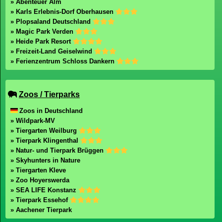
» Abenteuer Alm
» Karls Erlebnis-Dorf Oberhausen
» Plopsaland Deutschland
» Magic Park Verden
» Heide Park Resort
» Freizeit-Land Geiselwind
» Ferienzentrum Schloss Dankern
Zoos / Tierparks
Zoos in Deutschland
» Wildpark-MV
» Tiergarten Weilburg
» Tierpark Klingenthal
» Natur- und Tierpark Brüggen
» Skyhunters in Nature
» Tiergarten Kleve
» Zoo Hoyerswerda
» SEA LIFE Konstanz
» Tierpark Essehof
» Aachener Tierpark