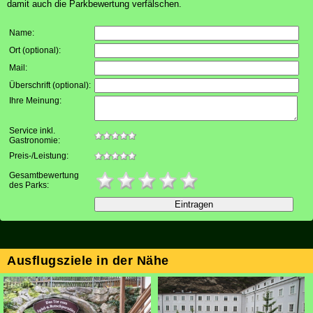
damit auch die Parkbewertung verfälschen.
Name:
Ort (optional)
:
Mail
:
Überschrift (optional)
:
Ihre Meinung
:
Service inkl.
Gastronomie:
Preis-/Leistung:
Gesamtbewertung
des Parks:
Ausflugsziele in der Nähe