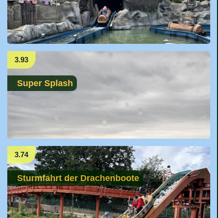
3.93
Super Splash
3.74
Sturmfahrt der Drachenboote