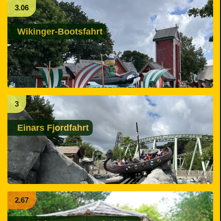
3.06
Wikinger-Bootsfahrt
3
Einars Fjordfahrt
2.67