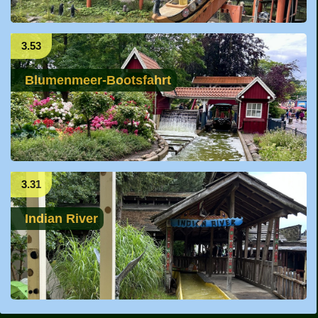
3.53
Blumenmeer-Bootsfahrt
3.31
Indian River