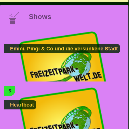
Shows
Emmi, Pingi & Co und die versunkene Stadt
5
Heartbeat