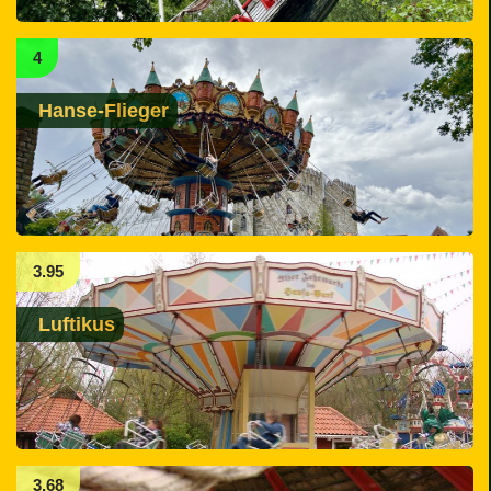
4
Hanse-Flieger
3.95
Luftikus
3.68