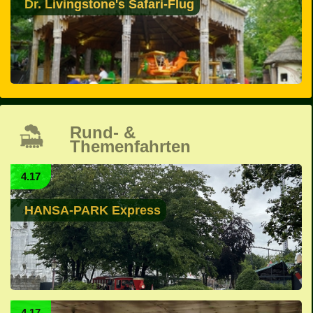
Dr. Livingstone's Safari-Flug
Rund- &
Themenfahrten
4.17
HANSA-PARK Express
4.17