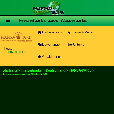
Freizeitparks
Zoos
Wasserparks
Parkübersicht
Preise & Zeiten
Bewertungen
Unterkunft
Heute:
10:00-18:00 Uhr
Attraktionen
Startseite
>
Freizeitparks
>
Deutschland
>
HANSA-PARK
>
Attraktionen im HANSA-PARK