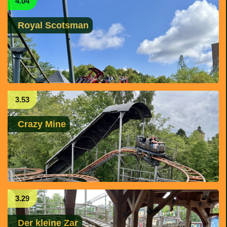
4.04
Royal Scotsman
3.53
Crazy Mine
3.29
Der kleine Zar