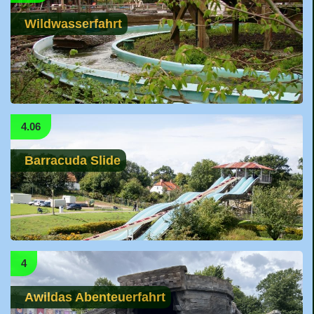
Wildwasserfahrt
4.06
Barracuda Slide
4
Awildas Abenteuerfahrt