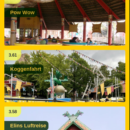
Pow Wow
3.61
Koggenfahrt
3.58
Elins Luftreise