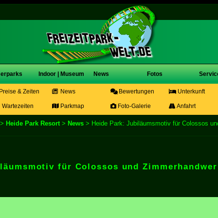
erparks
Indoor | Museum
News
Fotos
Servic
Preise & Zeiten
News
Bewertungen
Unterkunft
Wartezeiten
Parkmap
Foto-Galerie
Anfahrt
>
Heide Park Resort
>
News
> Heide Park: Jubiläumsmotiv für Colossos u
iläumsmotiv für Colossos und Zimmerhandwer