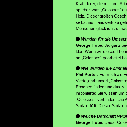
Kraft derer, die mit ihrer A
spürbar, was „Colossos“ au
Holz. Dieser großen Geschich
selbst ins Handwerk zu geh
Menschen glücklich zu ma
Wurden für die Umsetzu
George Hope:
Ja, ganz be
klar: Wenn wir dieses Them
an „Colossos“ gearbeitet h
Wie wurden die Zimmer
Phil Porter:
Für mich als F
Vierteljahrhundert „Coloss
Epochen finden und das ist 
imponierte: Sie wissen um d
„Colossos“ verbinden. Die A
Stolz erfüllt. Dieser Stolz
Welche Botschaft verbi
George Hope:
Dass „Coloss