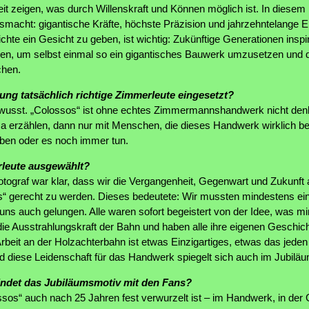
rbeit zeigen, was durch Willenskraft und Können möglich ist. In diesem
smacht: gigantische Kräfte, höchste Präzision und jahrzehntelange 
te ein Gesicht zu geben, ist wichtig: Zukünftige Generationen inspirie
en, um selbst einmal so ein gigantisches Bauwerk umzusetzen und da
chen.
ng tatsächlich richtige Zimmerleute eingesetzt?
wusst. „Colossos“ ist ohne echtes Zimmermannshandwerk nicht denk
a erzählen, dann nur mit Menschen, die dieses Handwerk wirklich be
aben oder es noch immer tun.
leute ausgewählt?
otograf war klar, dass wir die Vergangenheit, Gegenwart und Zukunf
os“ gerecht zu werden. Dieses bedeutete: Wir mussten mindestens ein
uns auch gelungen. Alle waren sofort begeistert von der Idee, was mi
ie Ausstrahlungskraft der Bahn und haben alle ihre eigenen Geschicht
rbeit an der Holzachterbahn ist etwas Einzigartiges, etwas das jeden
 und diese Leidenschaft für das Handwerk spiegelt sich auch im Jubilä
ndet das Jubiläumsmotiv mit den Fans?
os“ auch nach 25 Jahren fest verwurzelt ist – im Handwerk, in der