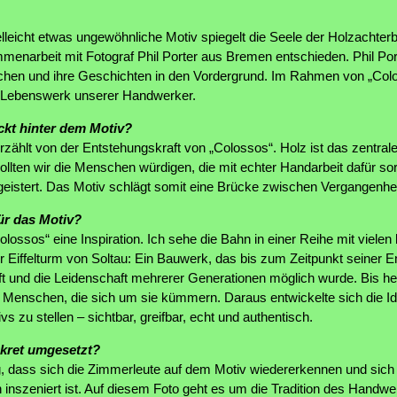
elleicht etwas ungewöhnliche Motiv spiegelt die Seele der Holzachter
mmenarbeit mit Fotograf Phil Porter aus Bremen entschieden. Phil Po
chen und ihre Geschichten in den Vordergrund. Im Rahmen von „Colo
s Lebenswerk unserer Handwerker.
kt hinter dem Motiv?
zählt von der Entstehungskraft von „Colossos“. Holz ist das zentral
wollten wir die Menschen würdigen, die mit echter Handarbeit dafür so
eistert. Das Motiv schlägt somit eine Brücke zwischen Vergangenhe
ür das Motiv?
olossos“ eine Inspiration. Ich sehe die Bahn in einer Reihe mit viele
r Eiffelturm von Soltau: Ein Bauwerk, das bis zum Zeitpunkt seiner 
t und die Leidenschaft mehrerer Generationen möglich wurde. Bis heu
r Menschen, die sich um sie kümmern. Daraus entwickelte sich die I
 zu stellen – sichtbar, greifbar, echt und authentisch.
kret umgesetzt?
, dass sich die Zimmerleute auf dem Motiv wiedererkennen und sich ni
 inszeniert ist. Auf diesem Foto geht es um die Tradition des Handwe