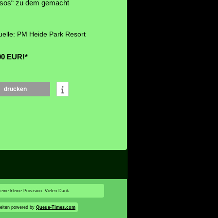
ossos“ zu dem gemacht
elle: PM Heide Park Resort
00 EUR!*
drucken
 eine kleine Provision. Vielen Dank.
eiten powered by
Queue-Times.com