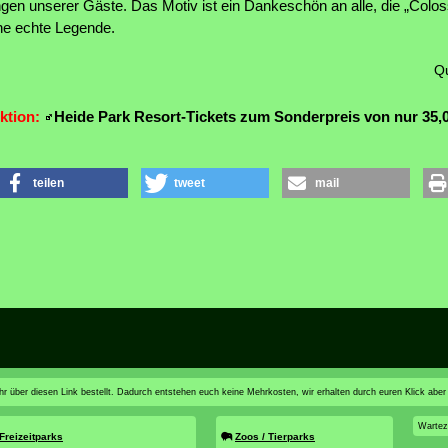
ngen unserer Gäste. Das Motiv ist ein Dankeschön an alle, die „Col
ine echte Legende.
Qu
ktion:
Heide Park Resort-Tickets zum Sonderpreis von nur 35,
teilen
tweet
mail
n ihr über diesen Link bestellt. Dadurch entstehen euch keine Mehrkosten, wir erhalten durch euren Klick aber
Wartez
Freizeitparks
Zoos / Tierparks