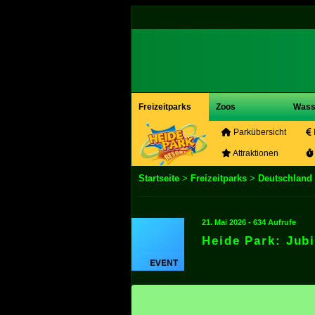
Freizeitparks
Zoos
Wass
Parkübersicht
Attraktionen
Startseite
>
Freizeitparks
>
Deutschland
21. Mai 2026 - 634 Aufrufe
Heide Park: Jub