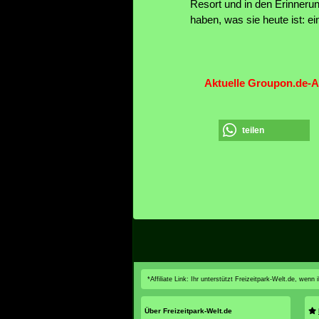
Resort und in den Erinneru
haben, was sie heute ist: e
Aktuelle Groupon.de-A
teilen
*Affiliate Link: Ihr unterstützt Freizeitpark-Welt.de, wen
Über Freizeitpark-Welt.de