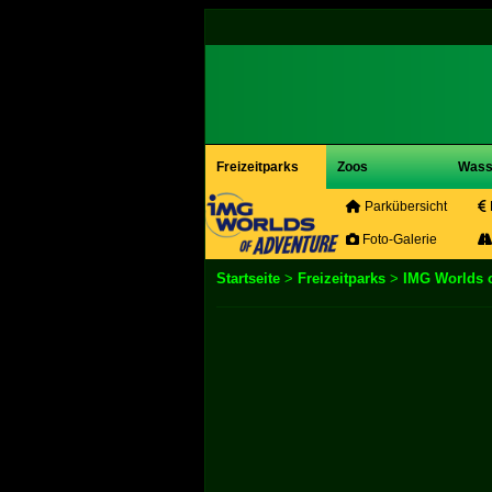
Freizeitparks
Zoos
Wass
Parkübersicht
Foto-Galerie
Startseite
>
Freizeitparks
>
IMG Worlds 