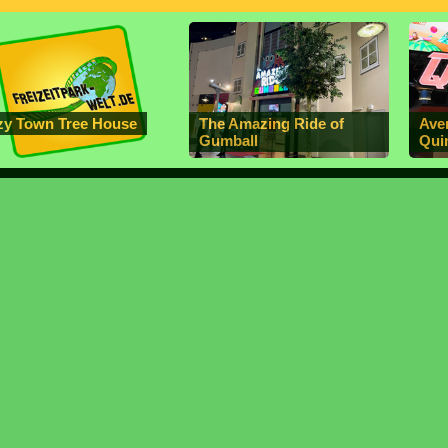
zy Town Tree House
The Amazing Ride of
Aven
Gumball
Qui