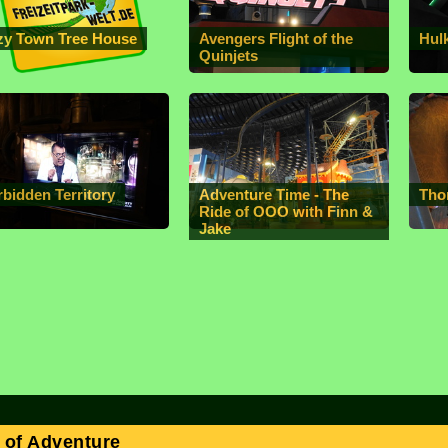
zy Town Tree House
Avengers Flight of the
Hul
Quinjets
rbidden Territory
Adventure Time - The
Tho
Ride of OOO with Finn &
Jake
 of Adventure