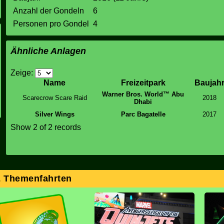
Anzahl der Gondeln
6
Personen pro Gondel
4
Ähnliche Anlagen
Zeige:
Name
Freizeitpark
Baujah
Warner Bros. World™ Abu
Scarecrow Scare Raid
2018
Dhabi
Silver Wings
Parc Bagatelle
2017
Show 2 of 2 records
& Themenfahrten