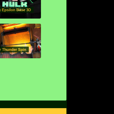
k Epsilon Base 3D
r Thunder Spin