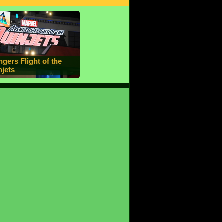
gers Flight of the
njets