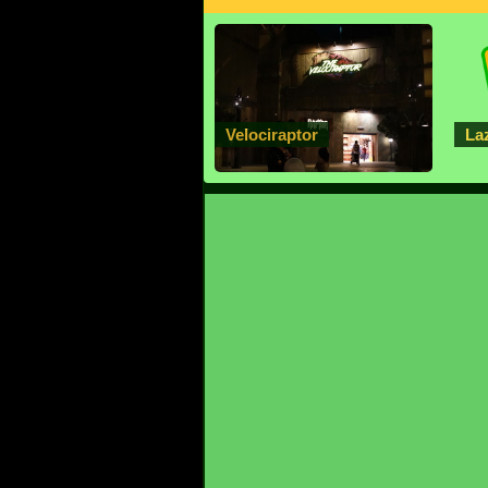
Velociraptor
La