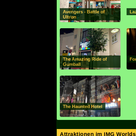
Avengers - Battle of
La
Ultron
The Amazing Ride of
Fo
Gumball
The Haunted Hotel
Attraktionen im IMG Worlds