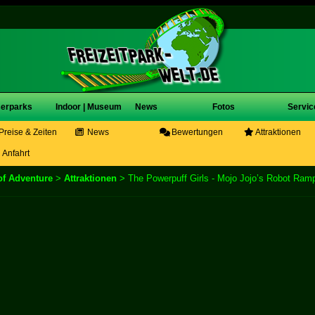
erparks
Indoor | Museum
News
Fotos
Servic
Preise & Zeiten
News
Bewertungen
Attraktionen
Anfahrt
of Adventure
>
Attraktionen
> The Powerpuff Girls - Mojo Jojo’s Robot Ram