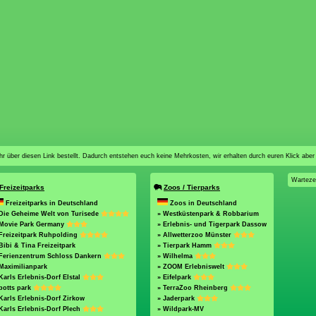
n ihr über diesen Link bestellt. Dadurch entstehen euch keine Mehrkosten, wir erhalten durch euren Klick aber
Warteze
Freizeitparks
Zoos / Tierparks
Freizeitparks in Deutschland
Zoos in Deutschland
Die Geheime Welt von Turisede
» Westküstenpark & Robbarium
 Movie Park Germany
» Erlebnis- und Tigerpark Dassow
Freizeitpark Ruhpolding
» Allwetterzoo Münster
Bibi & Tina Freizeitpark
» Tierpark Hamm
 Ferienzentrum Schloss Dankern
» Wilhelma
Maximilianpark
» ZOOM Erlebniswelt
Karls Erlebnis-Dorf Elstal
» Eifelpark
potts park
» TerraZoo Rheinberg
Karls Erlebnis-Dorf Zirkow
» Jaderpark
Karls Erlebnis-Dorf Plech
» Wildpark-MV