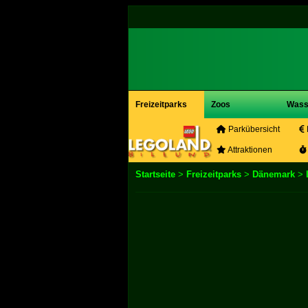
Freizeitparks
Zoos
Wass
Parkübersicht
Attraktionen
Startseite
>
Freizeitparks
>
Dänemark
>