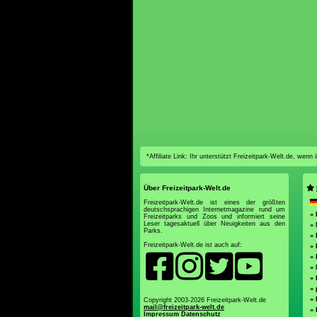
*Affiliate Link: Ihr unterstützt Freizeitpark-Welt.de, wen
Über Freizeitpark-Welt.de
Freizeitpark-Welt.de ist eines der größten
deutschsprachigen Internetmagazine rund um
» 
Freizeitparks und Zoos und informiert seine
Leser tagesaktuell über Neuigkeiten aus den
»
Parks.
» 
Freizeitpark-Welt.de ist auch auf:
» 
»
» 
» 
» 
» 
Copyright 2003-2026 Freizeitpark-Welt.de
mail@freizeitpark-welt.de
» 
Impressum
Datenschutz