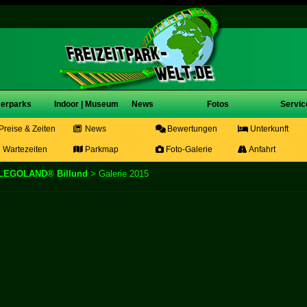
erparks
Indoor | Museum
News
Fotos
Servic
Preise & Zeiten
News
Bewertungen
Unterkunft
Wartezeiten
Parkmap
Foto-Galerie
Anfahrt
LEGOLAND® Billund
> Galerie 2015