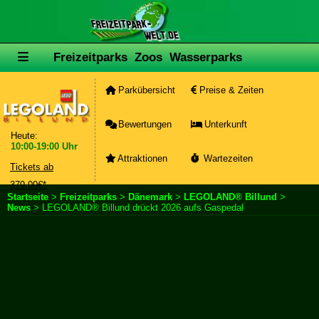
Freizeitparks
Zoos
Wasserparks
Parkübersicht
Preise & Zeiten
Bewertungen
Unterkunft
Heute:
10:00-19:00 Uhr
Attraktionen
Wartezeiten
Tickets ab
379,00€*
Startseite
>
Freizeitparks
>
Dänemark
>
LEGOLAND® Billund
>
News
> LEGOLAND® Billund drückt 2026 aufs Gaspedal