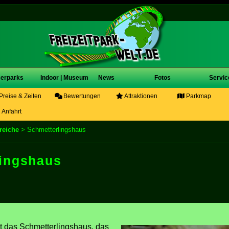
erparks
Indoor | Museum
News
Fotos
Servic
Preise & Zeiten
Bewertungen
Attraktionen
Parkmap
Anfahrt
reiche
> Schmetterlingshaus
lingshaus
st das Schmetterlingshaus, das