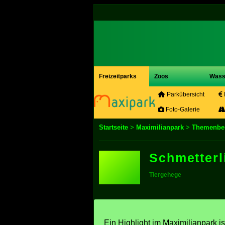
Freizeitparks
Zoos
Wass
Parkübersicht
Foto-Galerie
Startseite
>
Maximilianpark
>
Themenbe
Schmetter
Tiergehege
Ein Highlight im Maximilianpark i