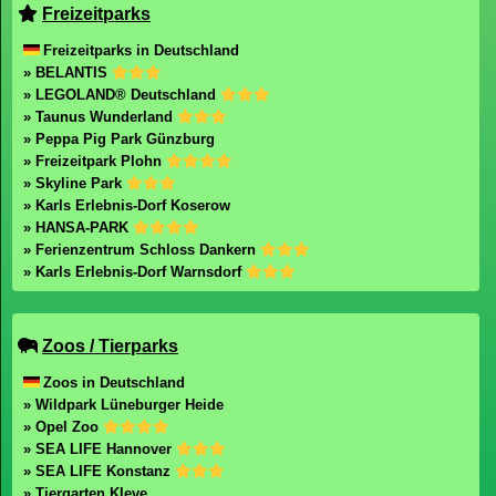
Freizeitparks
Freizeitparks in Deutschland
» BELANTIS
» LEGOLAND® Deutschland
» Taunus Wunderland
» Peppa Pig Park Günzburg
» Freizeitpark Plohn
» Skyline Park
» Karls Erlebnis-Dorf Koserow
» HANSA-PARK
» Ferienzentrum Schloss Dankern
» Karls Erlebnis-Dorf Warnsdorf
Zoos / Tierparks
Zoos in Deutschland
» Wildpark Lüneburger Heide
» Opel Zoo
» SEA LIFE Hannover
» SEA LIFE Konstanz
» Tiergarten Kleve