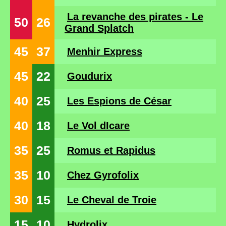
La revanche des pirates - Le
50
26
Grand Splatch
45
37
Menhir Express
45
22
Goudurix
40
25
Les Espions de César
40
18
Le Vol dIcare
35
25
Romus et Rapidus
35
10
Chez Gyrofolix
30
15
Le Cheval de Troie
15
10
Hydrolix