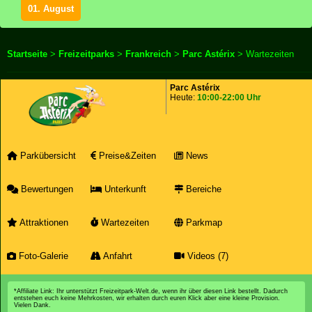
01. August
Startseite
>
Freizeitparks
>
Frankreich
>
Parc Astérix
> Wartezeiten
Parc Astérix
Heute:
10:00-22:00 Uhr
Parkübersicht
Preise&Zeiten
News
Bewertungen
Unterkunft
Bereiche
Attraktionen
Wartezeiten
Parkmap
Foto-Galerie
Anfahrt
Videos (7)
*Affiliate Link: Ihr unterstützt Freizeitpark-Welt.de, wenn ihr über diesen Link bestellt. Dadurch
entstehen euch keine Mehrkosten, wir erhalten durch euren Klick aber eine kleine Provision.
Vielen Dank.