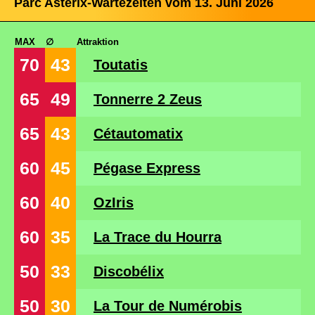
Parc Astérix-Wartezeiten vom 13. Juni 2026
MAX
∅
Attraktion
70
43
Toutatis
65
49
Tonnerre 2 Zeus
65
43
Cétautomatix
60
45
Pégase Express
60
40
OzIris
60
35
La Trace du Hourra
50
33
Discobélix
50
30
La Tour de Numérobis