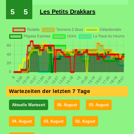
5
5
Les Petits Drakkars
Wartezeiten der letzten 7 Tage
Aktuelle Wartezeit
06. August
05. August
04. August
03. August
02. August