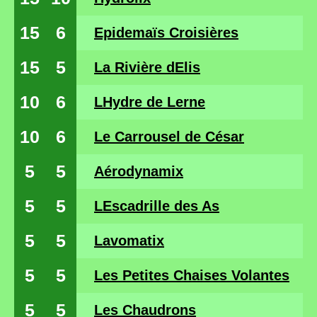
15
6
Epidemaïs Croisières
15
5
La Rivière dElis
10
6
LHydre de Lerne
10
6
Le Carrousel de César
5
5
Aérodynamix
5
5
LEscadrille des As
5
5
Lavomatix
5
5
Les Petites Chaises Volantes
5
5
Les Chaudrons