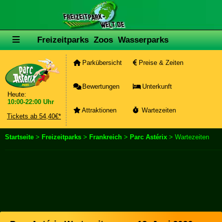
Freizeitparks
Zoos
Wasserparks
Parkübersicht
Preise & Zeiten
Bewertungen
Unterkunft
Heute:
10:00-22:00 Uhr
Attraktionen
Wartezeiten
Tickets ab 54,40€*
Startseite
>
Freizeitparks
>
Frankreich
>
Parc Astérix
> Wartezeiten