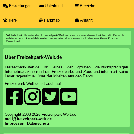
Bewertungen
Unterkunft
Bereiche
Tiere
Parkmap
Anfahrt
*Affiliate Link: Ihr unterstützt Freizeitpark-Welt.de, wenn ihr über diesen Link bestellt. Dadurch
entstehen euch keine Mehrkosten, wir erhalten durch euren Klick aber eine kleine Provision.
Vielen Dank.
Über Freizeitpark-Welt.de
Freizeitpark-Welt.de ist eines der größten deutschsprachigen
Internetmagazine rund um Freizeitparks und Zoos und informiert seine
Leser tagesaktuell über Neuigkeiten aus den Parks.
Freizeitpark-Welt.de ist auch auf:
Copyright 2003-2026 Freizeitpark-Welt.de
mail@freizeitpark-welt.de
Impressum
Datenschutz