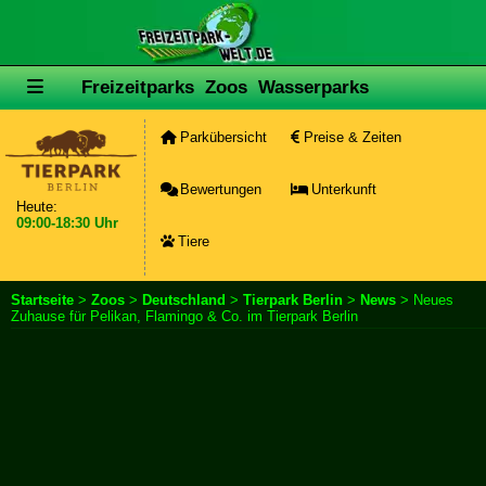
Freizeitparks
Zoos
Wasserparks
Parkübersicht
Preise & Zeiten
Bewertungen
Unterkunft
Heute:
09:00-18:30 Uhr
Tiere
Startseite
>
Zoos
>
Deutschland
>
Tierpark Berlin
>
News
> Neues
Zuhause für Pelikan, Flamingo & Co. im Tierpark Berlin