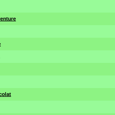
enture
e
colat