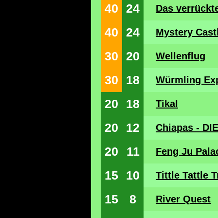
40
24
Das verrückte
40
24
Mystery Cast
30
20
Wellenflug
30
18
Würmling Ex
20
18
Tikal
20
12
Chiapas - DI
20
11
Feng Ju Pala
15
10
Tittle Tattle 
15
8
River Quest