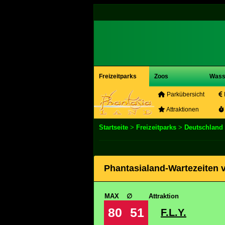
Freizeitparks
Zoos
Wass
Parkübersicht
Attraktionen
Startseite
>
Freizeitparks
>
Deutschland
Phantasialand-Wartezeiten 
MAX
∅
Attraktion
80
51
F.L.Y.