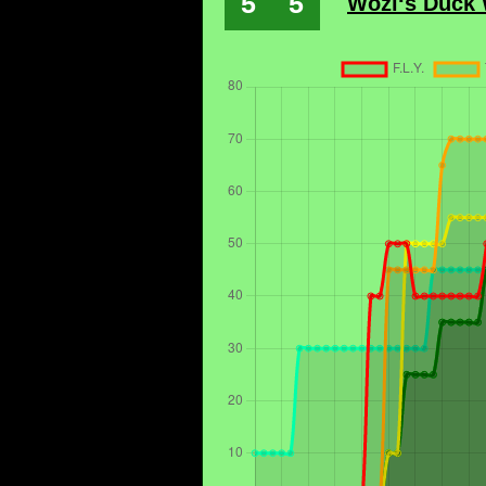
5
5
Wözl‘s Duck