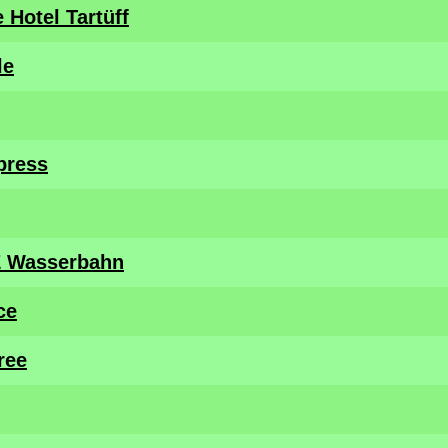
 Hotel Tartüff
le
press
E Wasserbahn
ce
Tree