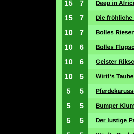
15
7
Deep in Afric
15
7
Die fröhlich
10
7
Bolles Riese
10
6
Bolles Flugs
10
6
Geister Riks
10
5
Wirtl‘s Taub
5
5
Pferdekaruss
5
5
Bumper Klu
5
5
Der lustige P