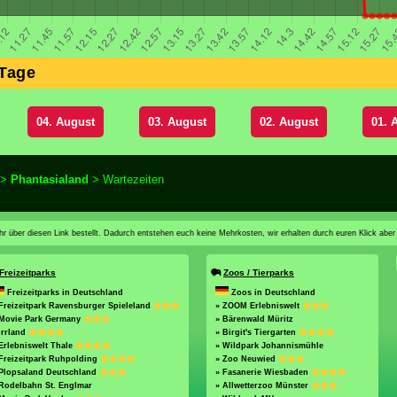
 Tage
04. August
03. August
02. August
01. 
>
Phantasialand
> Wartezeiten
n ihr über diesen Link bestellt. Dadurch entstehen euch keine Mehrkosten, wir erhalten durch euren Klick aber
Freizeitparks
Zoos / Tierparks
Freizeitparks in Deutschland
Zoos in Deutschland
Freizeitpark Ravensburger Spieleland
» ZOOM Erlebniswelt
 Movie Park Germany
» Bärenwald Müritz
Irrland
» Birgit's Tiergarten
Erlebniswelt Thale
» Wildpark Johannismühle
Freizeitpark Ruhpolding
» Zoo Neuwied
 Plopsaland Deutschland
» Fasanerie Wiesbaden
Rodelbahn St. Englmar
» Allwetterzoo Münster