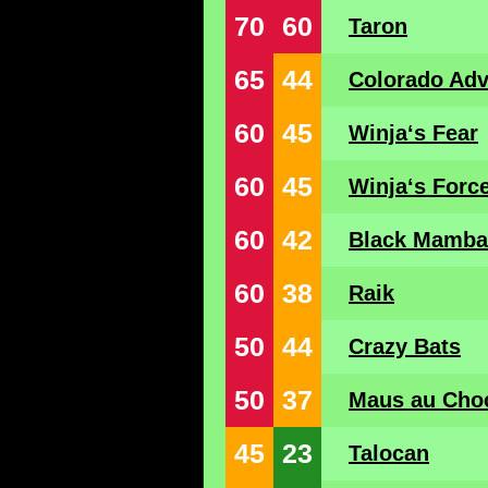
70
60
Taron
65
44
Colorado Adv
60
45
Winja‘s Fear
60
45
Winja‘s Forc
60
42
Black Mamba
60
38
Raik
50
44
Crazy Bats
50
37
Maus au Cho
45
23
Talocan