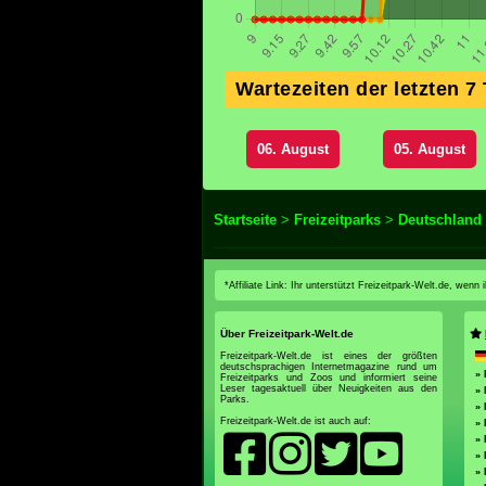
Wartezeiten der letzten 7
06. August
05. August
Startseite
>
Freizeitparks
>
Deutschland
*Affiliate Link: Ihr unterstützt Freizeitpark-Welt.de, wen
Über Freizeitpark-Welt.de
Freizeitpark-Welt.de ist eines der größten
deutschsprachigen Internetmagazine rund um
» 
Freizeitparks und Zoos und informiert seine
Leser tagesaktuell über Neuigkeiten aus den
»
Parks.
» 
Freizeitpark-Welt.de ist auch auf:
» 
» 
»
» 