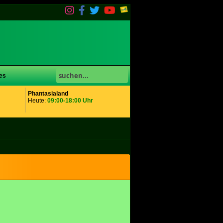
es
Phantasialand
Heute:
09:00-18:00 Uhr