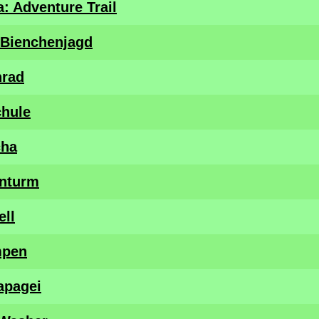
a: Adventure Trail
e Bienchenjagd
nrad
chule
cha
enturm
ell
mpen
apagei