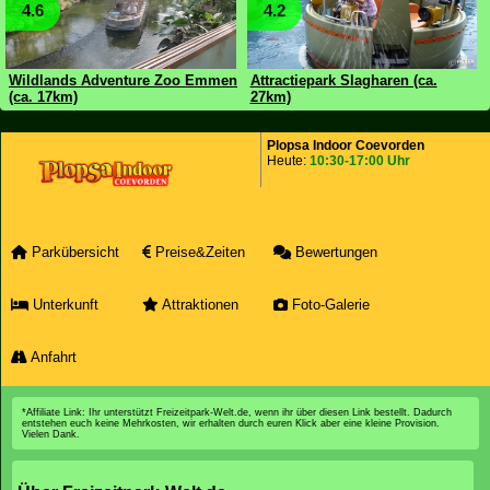
4.6
4.2
Wildlands Adventure Zoo Emmen
Attractiepark Slagharen (ca.
(ca. 17km)
27km)
Plopsa Indoor Coevorden
Heute:
10:30-17:00 Uhr
Parkübersicht
Preise&Zeiten
Bewertungen
Unterkunft
Attraktionen
Foto-Galerie
Anfahrt
*Affiliate Link: Ihr unterstützt Freizeitpark-Welt.de, wenn ihr über diesen Link bestellt. Dadurch
entstehen euch keine Mehrkosten, wir erhalten durch euren Klick aber eine kleine Provision.
Vielen Dank.