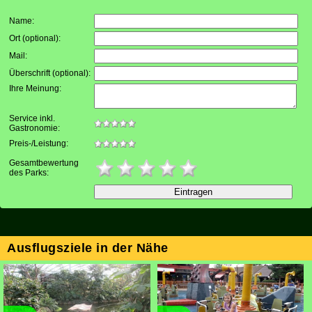
Name:
Ort (optional)
:
Mail
:
Überschrift (optional)
:
Ihre Meinung
:
Service inkl.
Gastronomie:
Preis-/Leistung:
Gesamtbewertung
des Parks:
Ausflugsziele in der Nähe