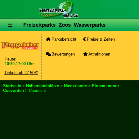
Freizeitparks
Zoos
Wasserparks
Parkübersicht
Preise & Zeiten
Bewertungen
Attraktionen
Heute:
10:30-17:00 Uhr
Tickets ab 27,50€*
Startseite
>
Hallenspielplätze
>
Niederlande
>
Plopsa Indoor
Coevorden
> Übersicht