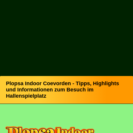
Plopsa Indoor Coevorden - Tipps, Highlights
und Informationen zum Besuch im
Hallenspielplatz