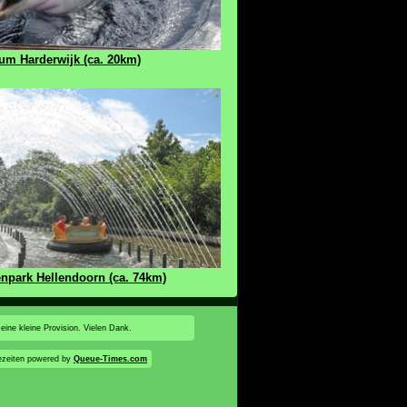
ium Harderwijk (ca. 20km)
npark Hellendoorn (ca. 74km)
 eine kleine Provision. Vielen Dank.
ezeiten powered by
Queue-Times.com