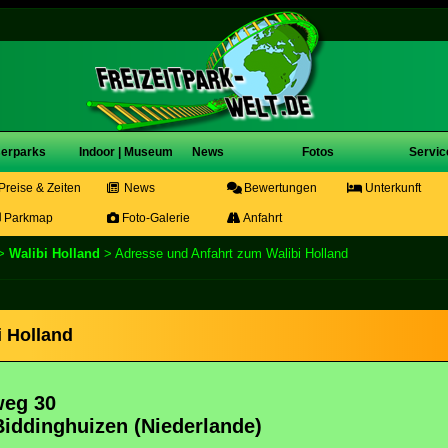
erparks
Indoor | Museum
News
Fotos
Servic
Preise & Zeiten
News
Bewertungen
Unterkunft
Parkmap
Foto-Galerie
Anfahrt
>
Walibi Holland
> Adresse und Anfahrt zum Walibi Holland
 Holland
weg 30
Biddinghuizen (Niederlande)