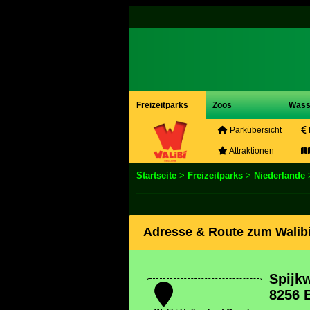
Freizeitparks
Zoos
Wass
Parkübersicht
Attraktionen
Startseite
>
Freizeitparks
>
Niederlande
Adresse & Route zum Walibi
Spijk
8256 