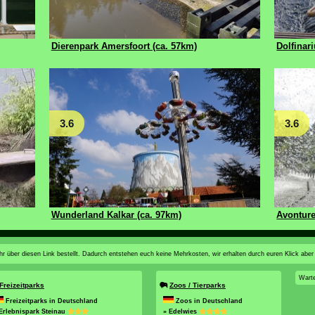
Dierenpark Amersfoort (ca. 57km)
Dolfinar
3.6
3.6
Wunderland Kalkar (ca. 97km)
Avonture
n ihr über diesen Link bestellt. Dadurch entstehen euch keine Mehrkosten, wir erhalten durch euren Klick aber
Wart
Freizeitparks
Zoos / Tierparks
Freizeitparks in Deutschland
Zoos in Deutschland
Erlebnispark Steinau
» Edelwies