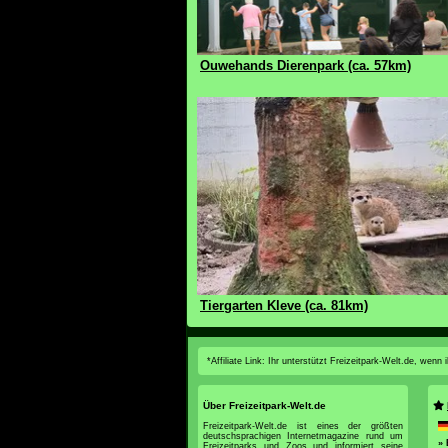
Ouwehands Dierenpark (ca. 57km)
Tiergarten Kleve (ca. 81km)
*Affiliate Link: Ihr unterstützt Freizeitpark-Welt.de, wen
Über Freizeitpark-Welt.de
Freizeitpark-Welt.de ist eines der größten
deutschsprachigen Internetmagazine rund um
» 
Freizeitparks und Zoos und informiert seine