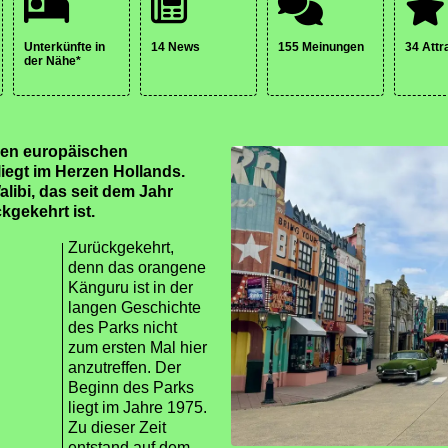
Unterkünfte in
14 News
155 Meinungen
34 Attr
der Nähe*
oßen europäischen
liegt im Herzen Hollands.
libi, das seit dem Jahr
kgekehrt ist.
Zurückgekehrt,
denn das orangene
Känguru ist in der
langen Geschichte
des Parks nicht
zum ersten Mal hier
anzutreffen. Der
Beginn des Parks
liegt im Jahre 1975.
Zu dieser Zeit
entstand auf dem