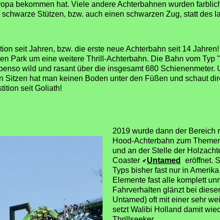
opa bekommen hat. Viele andere Achterbahnen wurden farblich 
th schwarze Stützen, bzw. auch einen schwarzen Zug, statt des l
tition seit Jahren, bzw. die erste neue Achterbahn seit 14 Jahren
den Park um eine weitere Thrill-Achterbahn. Die Bahn vom Typ "
benso wild und rasant über die insgesamt 680 Schienenmeter. 
n Sitzen hat man keinen Boden unter den Füßen und schaut dire
tion seit Goliath!
2019 wurde dann der Bereich 
Hood-Achterbahn zum Theme
und an der Stelle der Holzacht
Coaster
Untamed
eröffnet. 
Typs bisher fast nur in Amerika
Elemente fast alle komplett u
Fahrverhalten glänzt bei dies
Untamed) oft mit einer sehr we
setzt Walibi Holland damit wie
Thrillseeker.