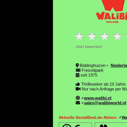
Jetzt bewerten!
Biddinghuizen •
Niederl
Freizeitpark
seit 1975
Thrillseeker ab 10 Jahre
Nur nach Anfrage per Mai
www.walibi.nl
sales@walibiworld.nl
Aktuelle SocialDeal.de-Aktion:
Wa