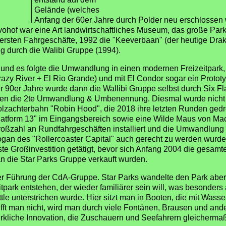
Gelände (welches
Anfang der 60er Jahre durch Polder neu erschlossen 
vohof war eine Art landwirtschaftliches Museum, das große Park
 ersten Fahrgeschäfte, 1992 die "Keeverbaan" (der heutige Drako
durch die Walibi Gruppe (1994).
 und es folgte die Umwandlung in einen modernen Freizeitpark,
zy River + El Rio Grande) und mit El Condor sogar ein Proto
90er Jahre wurde dann die Wallibi Gruppe selbst durch Six F
hren die 2te Umwandlung & Umbenennung. Diesmal wurde nicht 
olzachterbahn "Robin Hood", die 2018 ihre letzten Runden gedr
atform 13" im Eingangsbereich sowie eine Wilde Maus von Mack
oßzahl an Rundfahrgeschäften installiert und die Umwandlung
an des "Rollercoaster Capital" auch gerecht zu werden wurde
te Großinvestition getätigt, bevor sich Anfang 2004 die gesam
n die Star Parks Gruppe verkauft wurden.
nter Führung der CdA-Gruppe. Star Parks wandelte den Park abe
park entstehen, der wieder familiärer sein will, was besonder
ttle unterstrichen wurde. Hier sitzt man in Booten, die mit Was
 Trifft man nicht, wird man durch viele Fontänen, Brausen und 
rkliche Innovation, die Zuschauern und Seefahrern gleichermaß