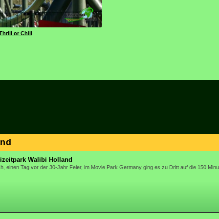
Thrill or Chill
and
izeitpark Walibi Holland
 einen Tag vor der 30-Jahr Feier, im Movie Park Germany ging es zu Dritt auf die 150 Minu