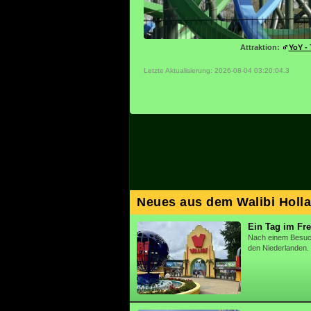
Attraktion:
YoY - 
Letzte Aktualisierung: 2026-08-04 03:20:04.3
Neues aus dem Walibi Holl
Ein Tag im Fre
Nach einem Besuch,
den Niederlanden.