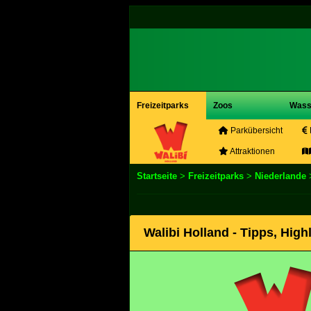
Freizeitparks
Zoos
Wass
Parkübersicht
Attraktionen
Startseite
>
Freizeitparks
>
Niederlande
Walibi Holland - Tipps, Hig