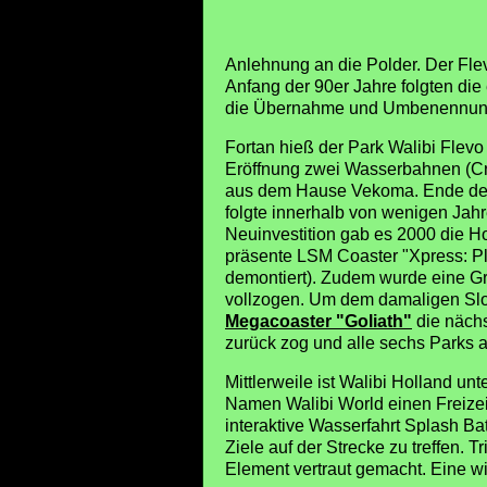
Anlehnung an die Polder. Der Fle
Anfang der 90er Jahre folgten die
die Übernahme und Umbenennung 
Fortan hieß der Park Walibi Flevo
Eröffnung zwei Wasserbahnen (Cra
aus dem Hause Vekoma. Ende der 
folgte innerhalb von wenigen Ja
Neuinvestition gab es 2000 die H
präsente LSM Coaster "Xpress: Pl
demontiert). Zudem wurde eine Gr
vollzogen. Um dem damaligen Slog
Megacoaster "Goliath"
die nächs
zurück zog und alle sechs Parks a
Mittlerweile ist Walibi Holland u
Namen Walibi World einen Freizeit
interaktive Wasserfahrt Splash Ba
Ziele auf der Strecke zu treffen.
Element vertraut gemacht. Eine wi