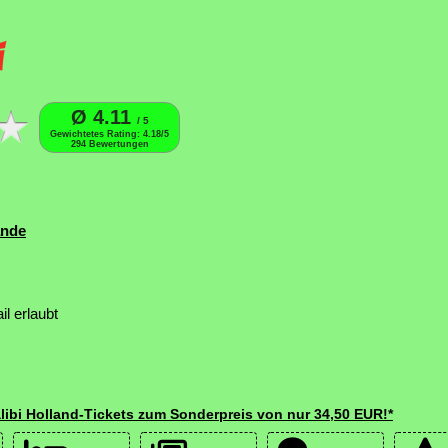
Ø 4.11
/ 5
Gewichtetes Rating: 4.18/5
294 Bewertungen
ande
l erlaubt
libi Holland-Tickets zum Sonderpreis von nur 34,50 EUR!*