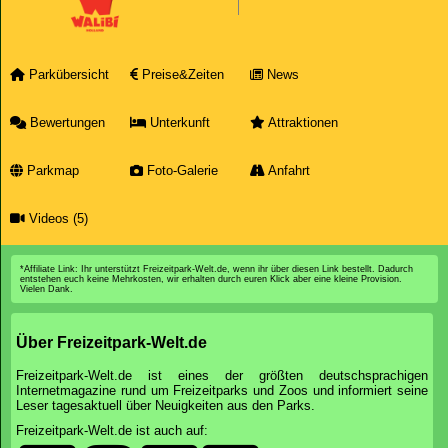
Parkübersicht
Preise&Zeiten
News
Bewertungen
Unterkunft
Attraktionen
Parkmap
Foto-Galerie
Anfahrt
Videos (5)
*Affiliate Link: Ihr unterstützt Freizeitpark-Welt.de, wenn ihr über diesen Link bestellt. Dadurch
entstehen euch keine Mehrkosten, wir erhalten durch euren Klick aber eine kleine Provision.
Vielen Dank.
Über Freizeitpark-Welt.de
Freizeitpark-Welt.de ist eines der größten deutschsprachigen
Internetmagazine rund um Freizeitparks und Zoos und informiert seine
Leser tagesaktuell über Neuigkeiten aus den Parks.
Freizeitpark-Welt.de ist auch auf: