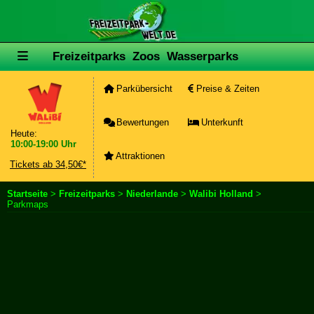
Freizeitparks
Zoos
Wasserparks
Parkübersicht
Preise & Zeiten
Bewertungen
Unterkunft
Heute:
10:00-19:00 Uhr
Attraktionen
Tickets ab 34,50€*
Startseite
>
Freizeitparks
>
Niederlande
>
Walibi Holland
>
Parkmaps