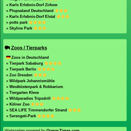
» Karls Erlebnis-Dorf Zirkow
» Plopsaland Deutschland
» Karls Erlebnis-Dorf Elstal
» potts park
» Skyline Park
Zoos / Tierparks
Zoos in Deutschland
» Tierpark Sababurg
» Tierpark Berlin
» Zoo Dresden
» Wildpark Johannismühle
» Westküstenpark & Robbarium
» Tiergarten Kleve
» Wildparadies Tripsdrill
» Kölner Zoo
» SEA LIFE Timmendorfer Strand
» Serengeti-Park
Wartezeiten powered by
Queue-Times.com