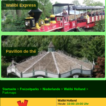
Walibi Express
Pavillon de thé
Startseite
>
Freizeitparks
>
Niederlande
>
Walibi Holland
>
Parkmaps
Walibi Holland
Heute:
10:00-19:00 Uhr