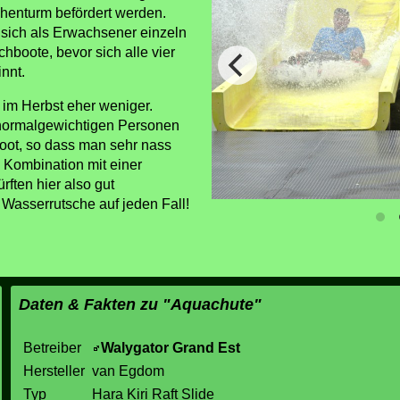
chenturm befördert werden.
 sich als Erwachsener einzeln
hboote, bevor sich alle vier
innt.
 im Herbst eher weniger.
i normalgewichtigen Personen
oot, so dass man sehr nass
n Kombination mit einer
rften hier also gut
Wasserrutsche auf jeden Fall!
Daten & Fakten zu "Aquachute"
Betreiber
Walygator Grand Est
Hersteller
van Egdom
Typ
Hara Kiri Raft Slide