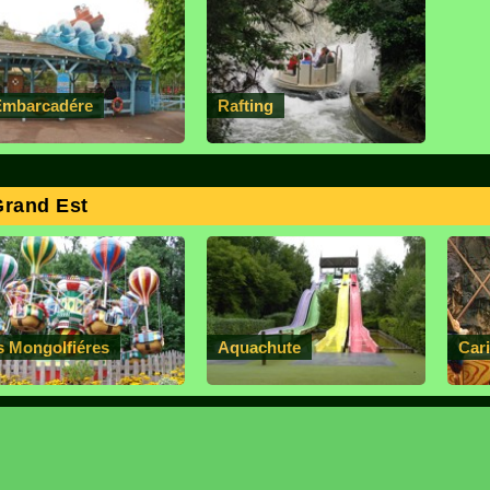
Embarcadére
Rafting
Grand Est
s Mongolfiéres
Aquachute
Car