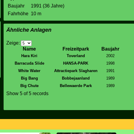
Baujahr
1991 (36 Jahre)
Fahrhöhe
10 m
Ähnliche Anlagen
Zeige:
Name
Freizeitpark
Baujahr
Hara Kiri
Toverland
2002
Barracuda Slide
HANSA-PARK
1998
White Water
Attractiepark Slagharen
1991
Big Bang
Bobbejaanland
1989
Big Chute
Bellewaerde Park
1989
Show 5 of 5 records