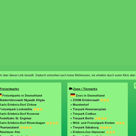
n ihr über diesen Link bestellt. Dadurch entstehen euch keine Mehrkosten, wir erhalten durch euren Klick aber
Freizeitparks
Zoos / Tierparks
Freizeitparks in Deutschland
Zoos in Deutschland
Walderlebniswelt Skywalk Allgäu
» ZOOM Erlebniswelt
Karls Erlebnis-Dorf Zirkow
» Mundenhof
Freizeitpark Lochmühle
» Tierpark Hexentanzplatz
Karls Erlebnis-Dorf Koserow
» Tierpark Cottbus
Rodelbahn St. Englmar
» Tierpark Berlin
Karls Erlebnis-Dorf Rövershagen
» Wild- und Freizeitpark Klotten
Phantasialand
» Tierpark Sababurg
 Abenteuer Alm
» Erlebnis-Zoo Hannover