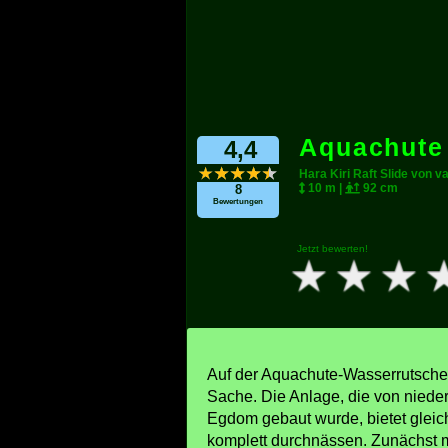
Aquachute
4,4
Hara Kiri Raft Slide von 
10 m |
92 cm
8
Bewertungen
Jetzt bewerten!
Auf der Aquachute-Wasserrutsche 
Sache. Die Anlage, die von niede
Egdom gebaut wurde, bietet gleich
komplett durchnässen. Zunächst m