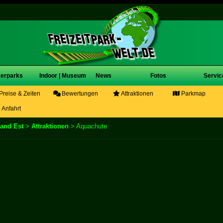
erparks
Indoor | Museum
News
Fotos
Servic
Preise & Zeiten
Bewertungen
Attraktionen
Parkmap
Anfahrt
and Est
>
Attraktionen
> Aquachute