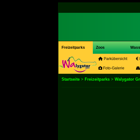
Freizeitparks
Zoos
Wass
Parkübersicht
Foto-Galerie
Startseite
>
Freizeitparks
>
Walygator Gr