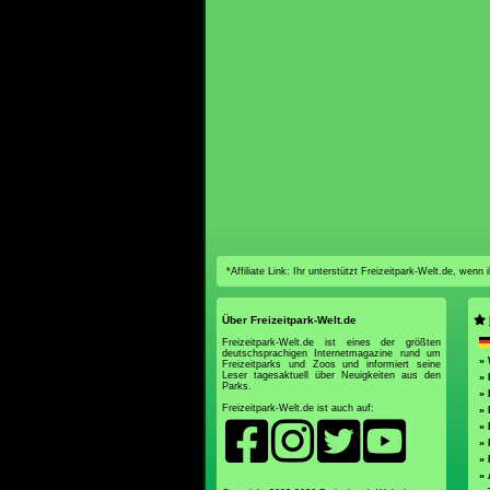
*Affiliate Link: Ihr unterstützt Freizeitpark-Welt.de, wen
Über Freizeitpark-Welt.de
Freizeitpark-Welt.de ist eines der größten
deutschsprachigen Internetmagazine rund um
» 
Freizeitparks und Zoos und informiert seine
Leser tagesaktuell über Neuigkeiten aus den
» 
Parks.
» 
Freizeitpark-Welt.de ist auch auf:
» 
» 
» 
» 
»