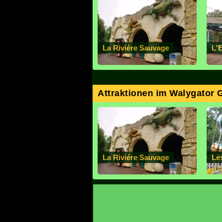
La Riviére Sauvage
L'
Attraktionen im Walygator 
La Riviére Sauvage
Le