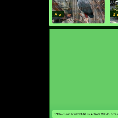
Ara
Br
*Affiliate Link: Ihr unterstützt Freizeitpark-Welt.de, wen