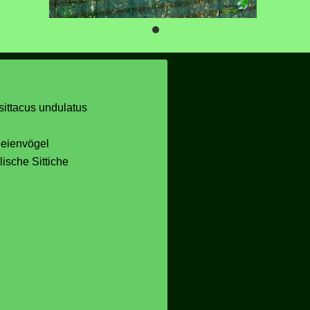
ittacus undulatus
eienvögel
lische Sittiche