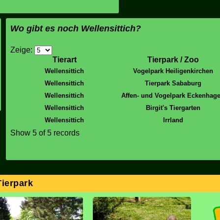
Wo gibt es noch Wellensittich?
Zeige:
Tierart
Tierpark / Zoo
Wellensittich
Vogelpark Heiligenkirchen
Wellensittich
Tierpark Sababurg
Wellensittich
Affen- und Vogelpark Eckenhag
Wellensittich
Birgit's Tiergarten
Wellensittich
Irrland
Show 5 of 5 records
Tierpark