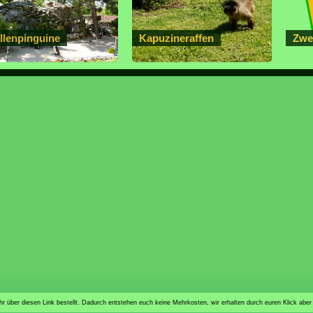
illenpinguine
Kapuzineraffen
Zwe
n ihr über diesen Link bestellt. Dadurch entstehen euch keine Mehrkosten, wir erhalten durch euren Klick aber