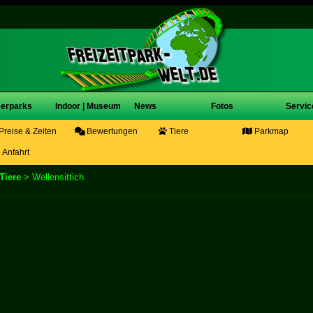
erparks
Indoor | Museum
News
Fotos
Servic
Preise & Zeiten
Bewertungen
Tiere
Parkmap
Anfahrt
Tiere
> Wellensittich