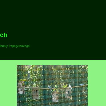
ich
rdnung: Papageienvögel