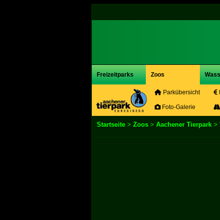
Freizeitparks
Zoos
Wass
Parkübersicht
Foto-Galerie
Startseite
>
Zoos
>
Aachener Tierpark
>