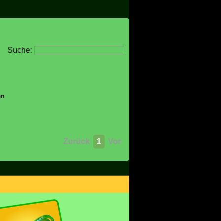
Suche:
en
Zurück
1
Vor