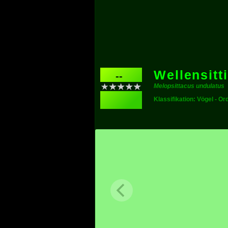
Wellensitt
--
Melopsittacus undulatus
Klassifikation: Vögel - O