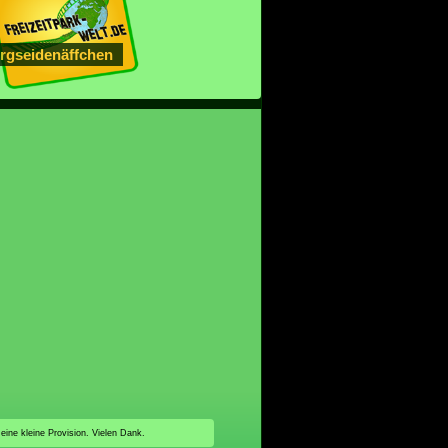
rgseidenäffchen
 eine kleine Provision. Vielen Dank.