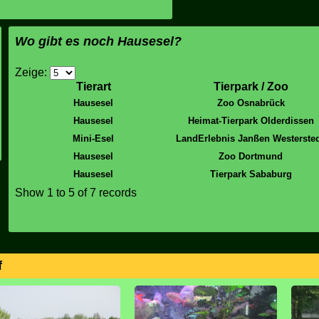
Wo gibt es noch Hausesel?
Zeige:
Tierart
Tierpark / Zoo
Hausesel
Zoo Osnabrück
Hausesel
Heimat-Tierpark Olderdissen
Mini-Esel
LandErlebnis Janßen Westerste
Hausesel
Zoo Dortmund
Hausesel
Tierpark Sababurg
Show
1 to 5
of 7 records
f