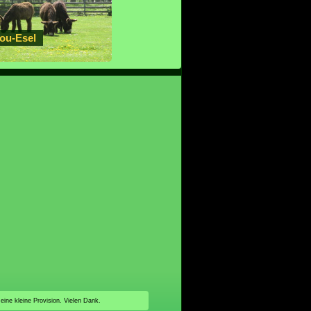
tou-Esel
 eine kleine Provision. Vielen Dank.