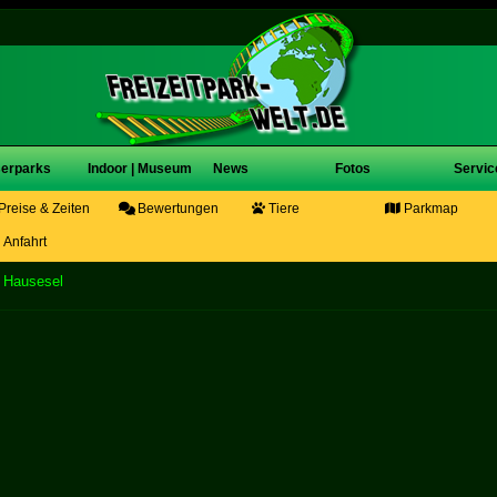
erparks
Indoor | Museum
News
Fotos
Servic
Preise & Zeiten
Bewertungen
Tiere
Parkmap
Anfahrt
 Hausesel