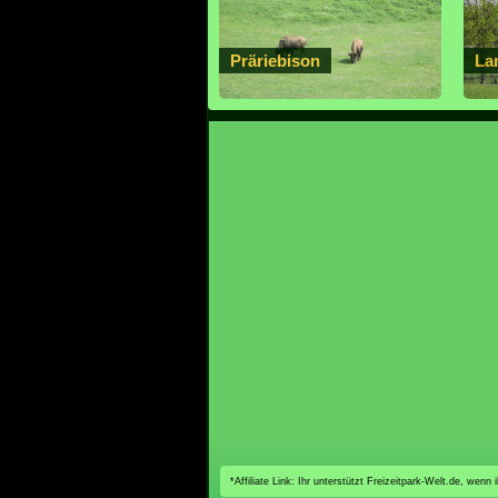
Präriebison
La
*Affiliate Link: Ihr unterstützt Freizeitpark-Welt.de, wen