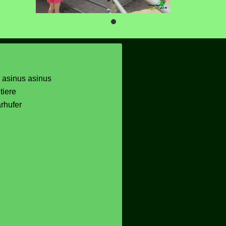
 asinus asinus
tiere
rhufer
e