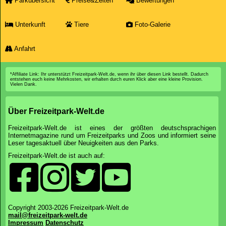
Parkübersicht
Preise&Zeiten
Bewertungen
Unterkunft
Tiere
Foto-Galerie
Anfahrt
*Affiliate Link: Ihr unterstützt Freizeitpark-Welt.de, wenn ihr über diesen Link bestellt. Dadurch
entstehen euch keine Mehrkosten, wir erhalten durch euren Klick aber eine kleine Provision.
Vielen Dank.
Über Freizeitpark-Welt.de
Freizeitpark-Welt.de ist eines der größten deutschsprachigen
Internetmagazine rund um Freizeitparks und Zoos und informiert seine
Leser tagesaktuell über Neuigkeiten aus den Parks.
Freizeitpark-Welt.de ist auch auf:
Copyright 2003-2026 Freizeitpark-Welt.de
mail@freizeitpark-welt.de
Impressum
Datenschutz