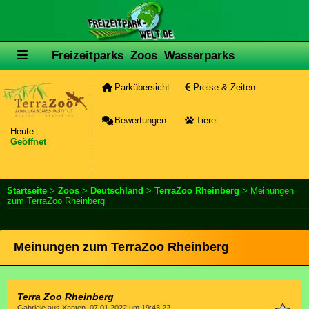
Freizeitparks
Zoos
Wasserparks
Parkübersicht
Preise & Zeiten
Bewertungen
Tiere
Heute:
Geöffnet
Startseite
>
Zoos
>
Deutschland
>
TerraZoo Rheinberg
> Meinungen
zum TerraZoo Rheinberg
Meinungen zum TerraZoo Rheinberg
Terra Zoo Rheinberg
Gabriele aus Xanten, 07.01.2022 um 19:43:22