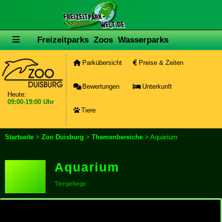
Freizeitparks
Zoos
Wasserparks
Parkübersicht
Preise & Zeiten
Bewertungen
Unterkunft
Heute:
09:00-19:00 Uhr
Tiere
Startseite
>
Zoo Duisburg
>
Themenbereiche
> Aquarium
Aquarium
Tiergehege