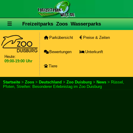
Freizeitparks
Zoos
Wasserparks
Parkübersicht
Preise & Zeiten
Bewertungen
Unterkunft
Heute:
09:00-19:00 Uhr
Tiere
Startseite
>
Zoos
>
Deutschland
>
Zoo Duisburg
>
News
> Rüssel,
Pfoten, Streifen: Besonderer Erlebnistag im Zoo Duisburg