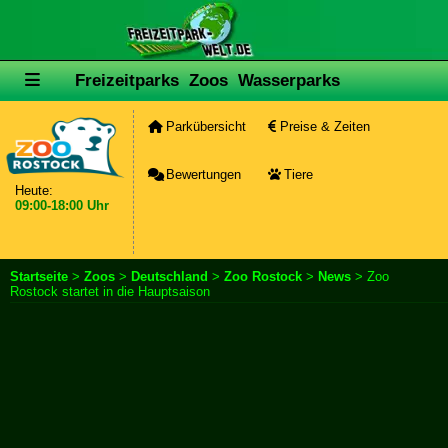
Freizeitparks
Zoos
Wasserparks
Parkübersicht
Preise & Zeiten
Bewertungen
Tiere
Heute:
09:00-18:00 Uhr
Startseite
>
Zoos
>
Deutschland
>
Zoo Rostock
>
News
> Zoo
Rostock startet in die Hauptsaison