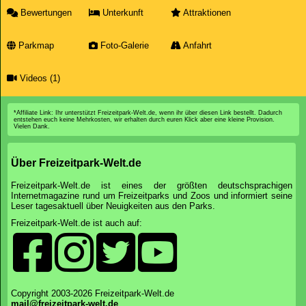
Bewertungen
Unterkunft
Attraktionen
Parkmap
Foto-Galerie
Anfahrt
Videos (1)
*Affiliate Link: Ihr unterstützt Freizeitpark-Welt.de, wenn ihr über diesen Link bestellt. Dadurch
entstehen euch keine Mehrkosten, wir erhalten durch euren Klick aber eine kleine Provision.
Vielen Dank.
Über Freizeitpark-Welt.de
Freizeitpark-Welt.de ist eines der größten deutschsprachigen
Internetmagazine rund um Freizeitparks und Zoos und informiert seine
Leser tagesaktuell über Neuigkeiten aus den Parks.
Freizeitpark-Welt.de ist auch auf:
Copyright 2003-2026 Freizeitpark-Welt.de
mail@freizeitpark-welt.de