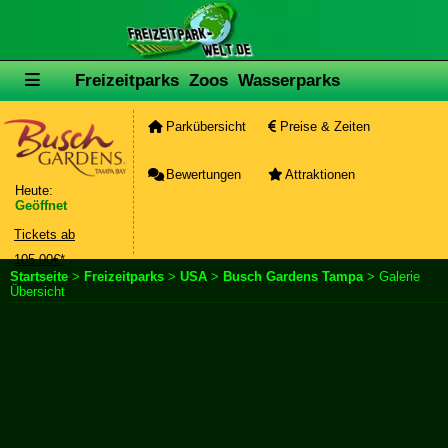
Freizeitparks
Zoos
Wasserparks
Parkübersicht
Preise & Zeiten
Bewertungen
Attraktionen
Heute:
Geöffnet
Tickets ab
105,00€*
Startseite
>
Freizeitparks
>
USA
>
Busch Gardens Tampa
> Galerie
Übersicht