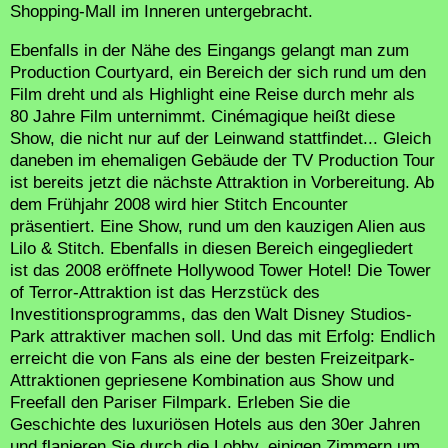
Shopping-Mall im Inneren untergebracht.
Ebenfalls in der Nähe des Eingangs gelangt man zum
Production Courtyard, ein Bereich der sich rund um den
Film dreht und als Highlight eine Reise durch mehr als
80 Jahre Film unternimmt. Cinémagique heißt diese
Show, die nicht nur auf der Leinwand stattfindet... Gleich
daneben im ehemaligen Gebäude der TV Production Tour
ist bereits jetzt die nächste Attraktion in Vorbereitung. Ab
dem Frühjahr 2008 wird hier Stitch Encounter
präsentiert. Eine Show, rund um den kauzigen Alien aus
Lilo & Stitch. Ebenfalls in diesen Bereich eingegliedert
ist das 2008 eröffnete Hollywood Tower Hotel! Die Tower
of Terror-Attraktion ist das Herzstück des
Investitionsprogramms, das den Walt Disney Studios-
Park attraktiver machen soll. Und das mit Erfolg: Endlich
erreicht die von Fans als eine der besten Freizeitpark-
Attraktionen gepriesene Kombination aus Show und
Freefall den Pariser Filmpark. Erleben Sie die
Geschichte des luxuriösen Hotels aus den 30er Jahren
und flanieren Sie durch die Lobby, einigen Zimmern um