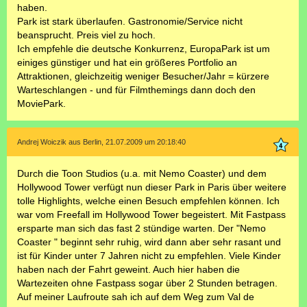
haben.
Park ist stark überlaufen. Gastronomie/Service nicht
beansprucht. Preis viel zu hoch.
Ich empfehle die deutsche Konkurrenz, EuropaPark ist um
einiges günstiger und hat ein größeres Portfolio an
Attraktionen, gleichzeitig weniger Besucher/Jahr = kürzere
Warteschlangen - und für Filmthemings dann doch den
MoviePark.
Andrej Woiczik aus Berlin, 21.07.2009 um 20:18:40
Durch die Toon Studios (u.a. mit Nemo Coaster) und dem
Hollywood Tower verfügt nun dieser Park in Paris über weitere
tolle Highlights, welche einen Besuch empfehlen können. Ich
war vom Freefall im Hollywood Tower begeistert. Mit Fastpass
ersparte man sich das fast 2 stündige warten. Der "Nemo
Coaster " beginnt sehr ruhig, wird dann aber sehr rasant und
ist für Kinder unter 7 Jahren nicht zu empfehlen. Viele Kinder
haben nach der Fahrt geweint. Auch hier haben die
Wartezeiten ohne Fastpass sogar über 2 Stunden betragen.
Auf meiner Laufroute sah ich auf dem Weg zum Val de