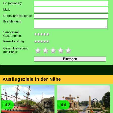
Ort (optional)
:
Mail
:
Überschrift (optional)
:
Ihre Meinung
:
Service inkl.
Gastronomie:
Preis-/Leistung:
Gesamtbewertung
des Parks:
Ausflugsziele in der Nähe
4.2
4.4