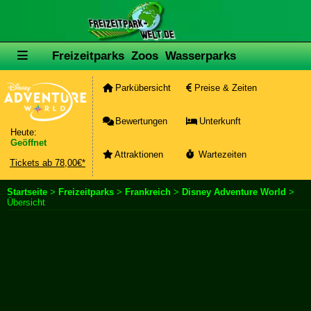
Freizeitparks
Zoos
Wasserparks
Parkübersicht
Preise & Zeiten
Bewertungen
Unterkunft
Heute:
Geöffnet
Attraktionen
Wartezeiten
Tickets ab 78,00€*
Startseite
>
Freizeitparks
>
Frankreich
>
Disney Adventure World
>
Übersicht