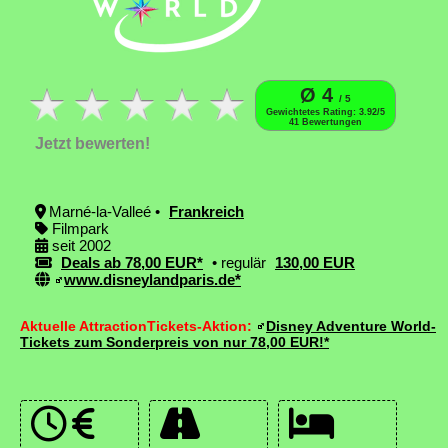
Ø 4
/ 5
Gewichtetes Rating: 3.92/5
41 Bewertungen
Jetzt bewerten!
Marné-la-Valleé •
Frankreich
Filmpark
seit 2002
Deals ab 78,00 EUR*
• regulär
130,00 EUR
www.disneylandparis.de*
Aktuelle AttractionTickets-Aktion:
Disney Adventure World-
Tickets zum Sonderpreis von nur 78,00 EUR!*