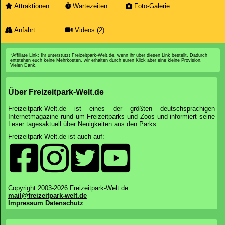
Attraktionen
Wartezeiten
Foto-Galerie
Anfahrt
Videos (2)
*Affiliate Link: Ihr unterstützt Freizeitpark-Welt.de, wenn ihr über diesen Link bestellt. Dadurch
entstehen euch keine Mehrkosten, wir erhalten durch euren Klick aber eine kleine Provision.
Vielen Dank.
Über Freizeitpark-Welt.de
Freizeitpark-Welt.de ist eines der größten deutschsprachigen
Internetmagazine rund um Freizeitparks und Zoos und informiert seine
Leser tagesaktuell über Neuigkeiten aus den Parks.
Freizeitpark-Welt.de ist auch auf:
Copyright 2003-2026 Freizeitpark-Welt.de
mail@freizeitpark-welt.de
Impressum
Datenschutz