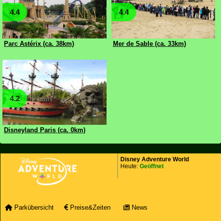
4.4
4.4
Parc Astérix (ca. 38km)
Mer de Sable (ca. 33km)
4.2
Disneyland Paris (ca. 0km)
Disney Adventure World
Heute:
Geöffnet
Parkübersicht
Preise&Zeiten
News