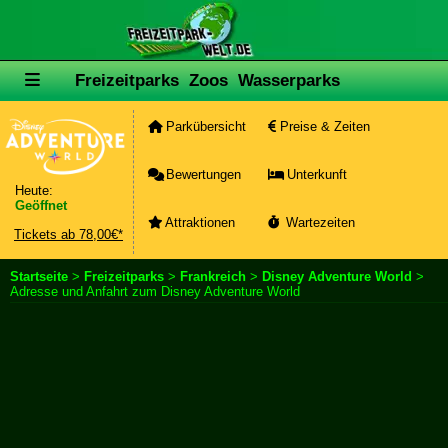
Freizeitparks
Zoos
Wasserparks
Parkübersicht
Preise & Zeiten
Bewertungen
Unterkunft
Heute:
Geöffnet
Attraktionen
Wartezeiten
Tickets ab 78,00€*
Startseite
>
Freizeitparks
>
Frankreich
>
Disney Adventure World
>
Adresse und Anfahrt zum Disney Adventure World