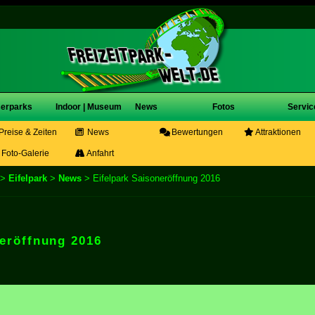
erparks
Indoor | Museum
News
Fotos
Servic
Preise & Zeiten
News
Bewertungen
Attraktionen
Foto-Galerie
Anfahrt
>
Eifelpark
>
News
> Eifelpark Saisoneröffnung 2016
neröffnung 2016