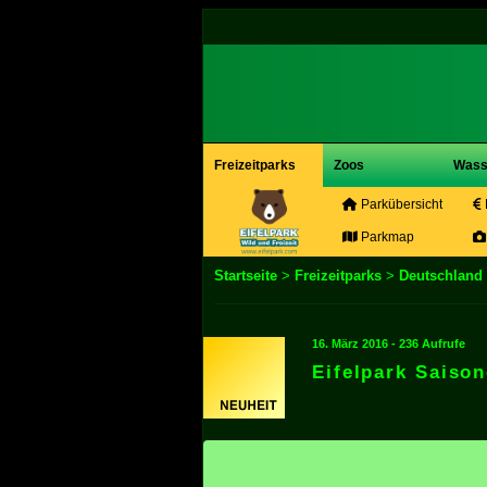
Freizeitparks
Zoos
Wass
Parkübersicht
Parkmap
Startseite
>
Freizeitparks
>
Deutschland
16. März 2016 - 236 Aufrufe
Eifelpark Saiso