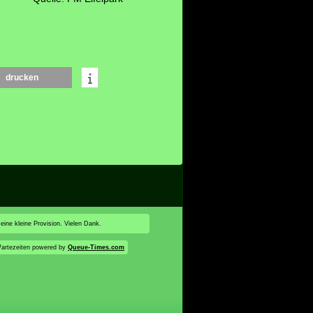
drucken
 eine kleine Provision. Vielen Dank.
artezeiten powered by
Queue-Times.com