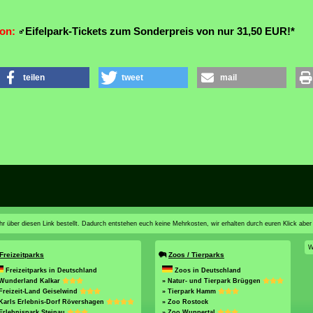
ion:
Eifelpark-Tickets zum Sonderpreis von nur 31,50 EUR!*
teilen
tweet
mail
n ihr über diesen Link bestellt. Dadurch entstehen euch keine Mehrkosten, wir erhalten durch euren Klick aber
W
Freizeitparks
Zoos / Tierparks
Freizeitparks in Deutschland
Zoos in Deutschland
 Wunderland Kalkar
» Natur- und Tierpark Brüggen
Freizeit-Land Geiselwind
» Tierpark Hamm
Karls Erlebnis-Dorf Rövershagen
» Zoo Rostock
Erlebnispark Steinau
» Zoo Wuppertal