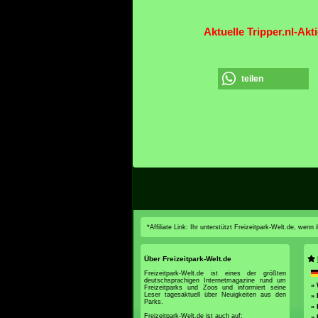
Aktuelle Tripper.nl-Akt
teilen
*Affiliate Link: Ihr unterstützt Freizeitpark-Welt.de, wen
Über Freizeitpark-Welt.de
Freizeitpark-Welt.de ist eines der größten
deutschsprachigen Internetmagazine rund um
»
Freizeitparks und Zoos und informiert seine
Leser tagesaktuell über Neuigkeiten aus den
» 
Parks.
» 
Freizeitpark-Welt.de ist auch auf:
» 