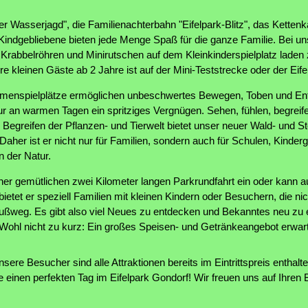
er Wasserjagd", die Familienachterbahn "Eifelpark-Blitz", das Kettenk
 Kindgebliebene bieten jede Menge Spaß für die ganze Familie. Bei 
e Krabbelröhren und Minirutschen auf dem Kleinkinderspielplatz lade
 kleinen Gäste ab 2 Jahre ist auf der Mini-Teststrecke oder der Eifel-
menspielplätze ermöglichen unbeschwertes Bewegen, Toben und En
nur an warmen Tagen ein spritziges Vergnügen. Sehen, fühlen, begreif
egreifen der Pflanzen- und Tierwelt bietet unser neuer Wald- und St
Daher ist er nicht nur für Familien, sondern auch für Schulen, Kinder
n der Natur.
iner gemütlichen zwei Kilometer langen Parkrundfahrt ein oder kann a
ietet er speziell Familien mit kleinen Kindern oder Besuchern, die nic
ußweg. Es gibt also viel Neues zu entdecken und Bekanntes neu zu
e Wohl nicht zu kurz: Ein großes Speisen- und Getränkeangebot erwart
unsere Besucher sind alle Attraktionen bereits im Eintrittspreis enthal
ie einen perfekten Tag im Eifelpark Gondorf! Wir freuen uns auf Ihren