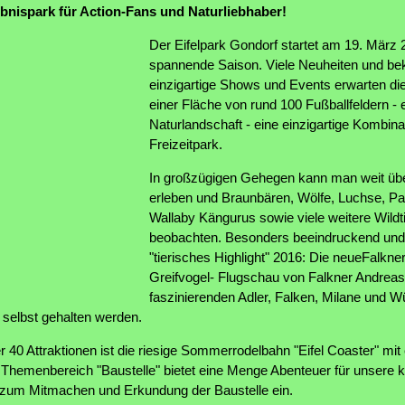
ebnispark für Action-Fans und Naturliebhaber!
Der Eifelpark Gondorf startet am 19. März 
spannende Saison. Viele Neuheiten und bek
einzigartige Shows und Events erwarten di
einer Fläche von rund 100 Fußballfeldern - ei
Naturlandschaft - eine einzigartige Kombina
Freizeitpark.
In großzügigen Gehegen kann man weit übe
erleben und Braunbären, Wölfe, Luchse, P
Wallaby Kängurus sowie viele weitere Wild
beobachten. Besonders beeindruckend und l
"tierisches Highlight" 2016: Die neueFalkn
Greifvogel- Flugschau von Falkner Andrea
faszinierenden Adler, Falken, Milane und 
selbst gehalten werden.
 40 Attraktionen ist die riesige Sommerrodelbahn "Eifel Coaster" mi
 Themenbereich "Baustelle" bietet eine Menge Abenteuer für unsere k
 zum Mitmachen und Erkundung der Baustelle ein.