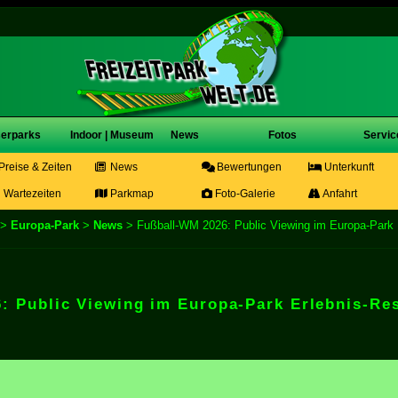
erparks
Indoor | Museum
News
Fotos
Servic
Preise & Zeiten
News
Bewertungen
Unterkunft
Wartezeiten
Parkmap
Foto-Galerie
Anfahrt
>
Europa-Park
>
News
> Fußball-WM 2026: Public Viewing im Europa-Park 
: Public Viewing im Europa-Park Erlebnis-Re