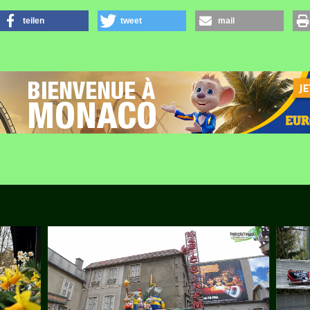
teilen
tweet
mail