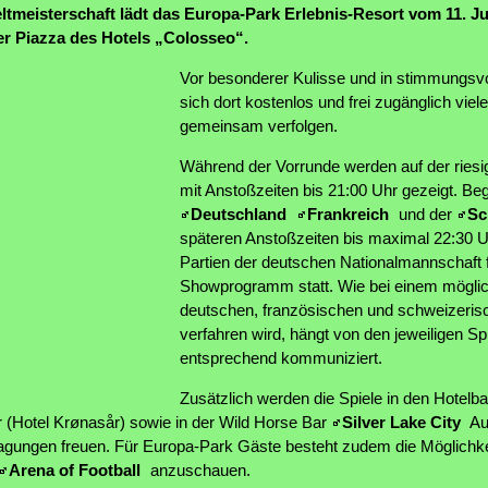
ltmeisterschaft lädt das Europa-Park Erlebnis-Resort vom 11. Jun
er Piazza des Hotels „Colosseo“.
Vor besonderer Kulisse und in stimmungsv
sich dort kostenlos und frei zugänglich viel
gemeinsam verfolgen.
Während der Vorrunde werden auf der riesi
mit Anstoßzeiten bis 21:00 Uhr gezeigt. B
Deutschland
Frankreich
und der
Sc
späteren Anstoßzeiten bis maximal 22:30 U
Partien der deutschen Nationalmannschaft f
Showprogramm statt. Wie bei einem mögl
deutschen, französischen und schweizeris
verfahren wird, hängt von den jeweiligen Sp
entsprechend kommuniziert.
Zusätzlich werden die Spiele in den Hotelba
(Hotel Krønasår) sowie in der Wild Horse Bar
Silver Lake City
Auc
ragungen freuen. Für Europa-Park Gäste besteht zudem die Möglichkei
Arena of Football
anzuschauen.