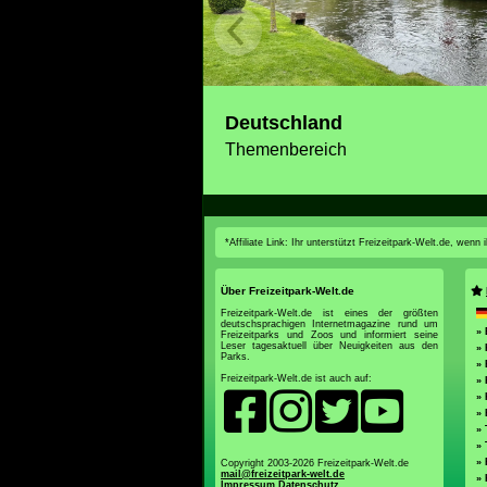
Deutschland
Themenbereich
*Affiliate Link: Ihr unterstützt Freizeitpark-Welt.de, wen
Über Freizeitpark-Welt.de
Freizeitpark-Welt.de ist eines der größten
deutschsprachigen Internetmagazine rund um
»
Freizeitparks und Zoos und informiert seine
Leser tagesaktuell über Neuigkeiten aus den
» 
Parks.
» 
Freizeitpark-Welt.de ist auch auf:
» 
» 
» 
»
»
» 
Copyright 2003-2026 Freizeitpark-Welt.de
mail@freizeitpark-welt.de
» 
Impressum
Datenschutz