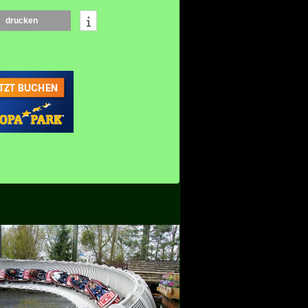
drucken
Silver Lake City
BlockhÃ¼tten, Tipid
Campingplatz