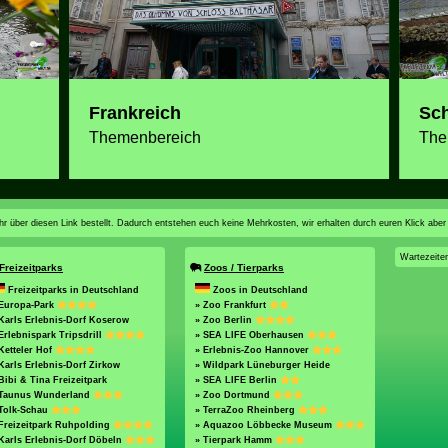
Frankreich
Sc
Themenbereich
The
n ihr über diesen Link bestellt. Dadurch entstehen euch keine Mehrkosten, wir erhalten durch euren Klick aber
Wartezeite
Freizeitparks
Zoos / Tierparks
Freizeitparks in Deutschland
Zoos in Deutschland
 Europa-Park
» Zoo Frankfurt
Karls Erlebnis-Dorf Koserow
» Zoo Berlin
Erlebnispark Tripsdrill
» SEA LIFE Oberhausen
Ketteler Hof
» Erlebnis-Zoo Hannover
Karls Erlebnis-Dorf Zirkow
» Wildpark Lüneburger Heide
Bibi & Tina Freizeitpark
» SEA LIFE Berlin
 Taunus Wunderland
» Zoo Dortmund
 Tolk-Schau
» TerraZoo Rheinberg
Freizeitpark Ruhpolding
» Aquazoo Löbbecke Museum
Karls Erlebnis-Dorf Döbeln
» Tierpark Hamm