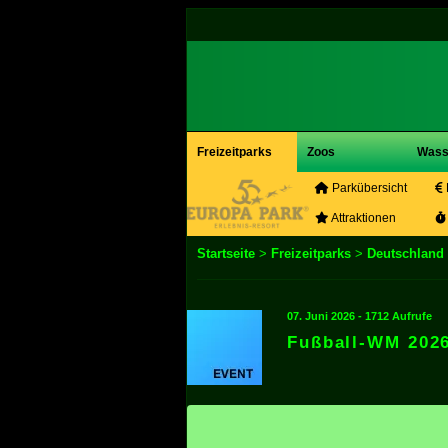
Freizeitparks
Zoos
Wass
Parkübersicht
Attraktionen
Startseite
>
Freizeitparks
>
Deutschland
07. Juni 2026 - 1712 Aufrufe
Fußball-WM 2026