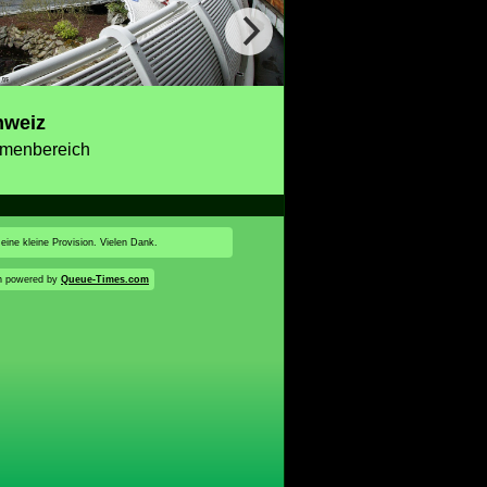
hweiz
menbereich
 eine kleine Provision. Vielen Dank.
n powered by
Queue-Times.com