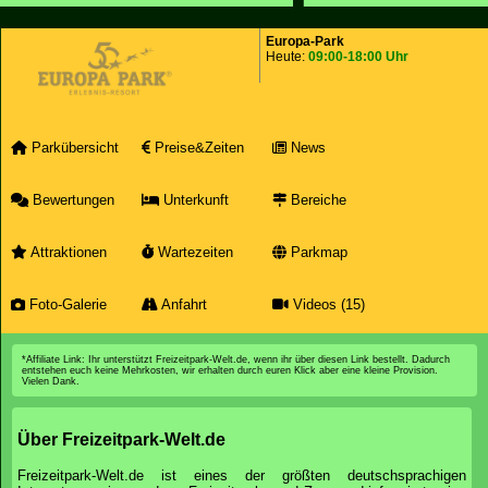
Europa-Park
Heute:
09:00-18:00 Uhr
Parkübersicht
Preise&Zeiten
News
Bewertungen
Unterkunft
Bereiche
Attraktionen
Wartezeiten
Parkmap
Foto-Galerie
Anfahrt
Videos (15)
*Affiliate Link: Ihr unterstützt Freizeitpark-Welt.de, wenn ihr über diesen Link bestellt. Dadurch
entstehen euch keine Mehrkosten, wir erhalten durch euren Klick aber eine kleine Provision.
Vielen Dank.
Über Freizeitpark-Welt.de
Freizeitpark-Welt.de ist eines der größten deutschsprachigen