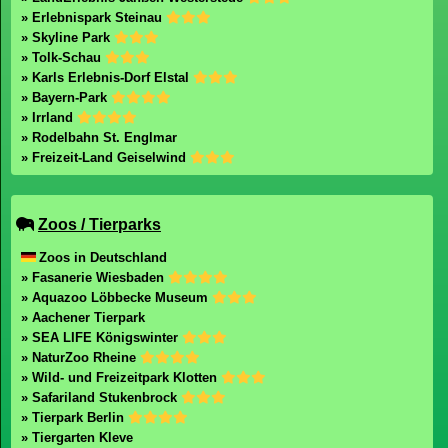
» Erlebnispark Steinau
» Skyline Park
» Tolk-Schau
» Karls Erlebnis-Dorf Elstal
» Bayern-Park
» Irrland
» Rodelbahn St. Englmar
» Freizeit-Land Geiselwind
Zoos / Tierparks
Zoos in Deutschland
» Fasanerie Wiesbaden
» Aquazoo Löbbecke Museum
» Aachener Tierpark
» SEA LIFE Königswinter
» NaturZoo Rheine
» Wild- und Freizeitpark Klotten
» Safariland Stukenbrock
» Tierpark Berlin
» Tiergarten Kleve