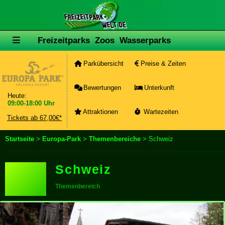
Freizeitparks
Zoos
Wasserparks
Parkübersicht
Preise & Zeiten
Bewertungen
Unterkunft
Heute:
09:00-18:00 Uhr
Attraktionen
Wartezeiten
Tickets ab 67,00€*
Startseite
>
Europa-Park
>
Themenbereiche
> Schweiz
Schweiz
Themenbereich