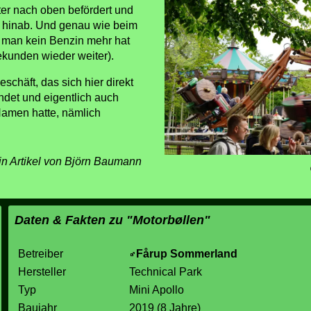
er nach oben befördert und
r hinab. Und genau wie beim
 man kein Benzin mehr hat
ekunden wieder weiter).
schäft, das sich hier direkt
ndet und eigentlich auch
Namen hatte, nämlich
in Artikel von Björn Baumann
Daten & Fakten zu "Motorbøllen"
Betreiber
Fårup Sommerland
Hersteller
Technical Park
Typ
Mini Apollo
Baujahr
2019 (8 Jahre)