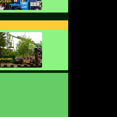
vturen
vsusen