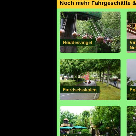
Noch mehr Fahrgeschäfte 
Nøddesvinget
Vi
Ne
Færdselsskolen
Eg