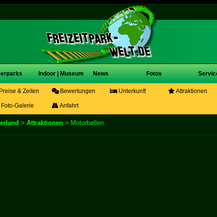
erparks
Indoor | Museum
News
Fotos
Servic
Preise & Zeiten
Bewertungen
Unterkunft
Attraktionen
Foto-Galerie
Anfahrt
erland
>
Attraktionen
> Motorbøllen