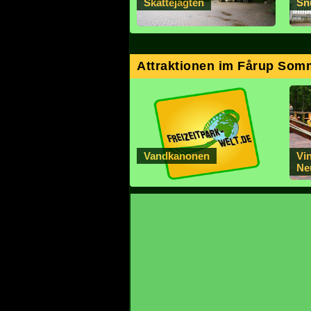
Skattejagten
Sn
Attraktionen im Fårup Som
Vandkanonen
Vi
Ne