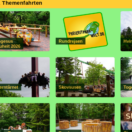
& Themenfahrten
ngesus
Rundrejsen
Hvi
uheit 2026
erntårnet
Skovsusen
Tog