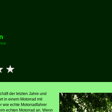
n
 Park
chäft der letzten Jahre und
hrt in einem Motorrad mit
r wie echte Motorradfahrer
 beim echten Motorrad an. Wenn