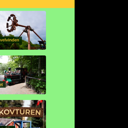
rvelvinden
et