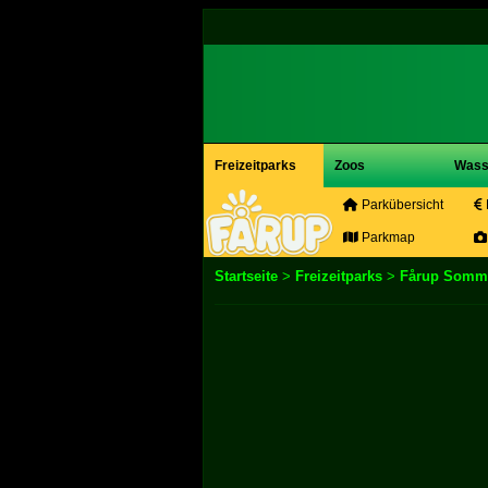
Freizeitparks
Zoos
Wass
Parkübersicht
Parkmap
Startseite
>
Freizeitparks
>
Fårup Somm