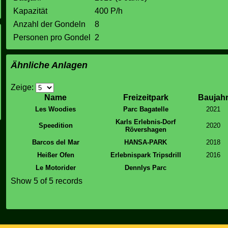
Kapazität
400 P/h
Anzahl der Gondeln
8
Personen pro Gondel
2
Ähnliche Anlagen
Zeige:
Name
Freizeitpark
Baujah
Les Woodies
Parc Bagatelle
2021
Karls Erlebnis-Dorf
Speedition
2020
Rövershagen
Barcos del Mar
HANSA-PARK
2018
Heißer Ofen
Erlebnispark Tripsdrill
2016
Le Motorider
Dennlys Parc
Show 5 of 5 records