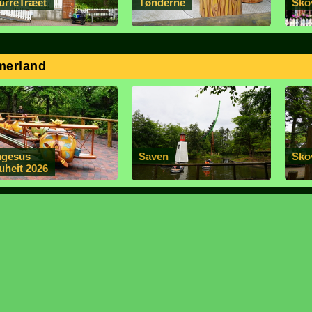
urreTræet
Tønderne
Sko
merland
ngesus
Saven
Sko
uheit 2026